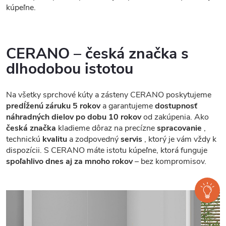
kúpeľne.
CERANO – česká značka s
dlhodobou istotou
Na všetky sprchové kúty a zásteny CERANO poskytujeme
predĺženú záruku 5 rokov
a garantujeme
dostupnosť
náhradných dielov po dobu 10 rokov
od zakúpenia. Ako
česká značka
kladieme dôraz na precízne
spracovanie
,
technickú
kvalitu
a zodpovedný
servis
, ktorý je vám vždy k
dispozícii. S CERANO máte istotu kúpeľne, ktorá funguje
spoľahlivo dnes aj za mnoho rokov
– bez kompromisov.