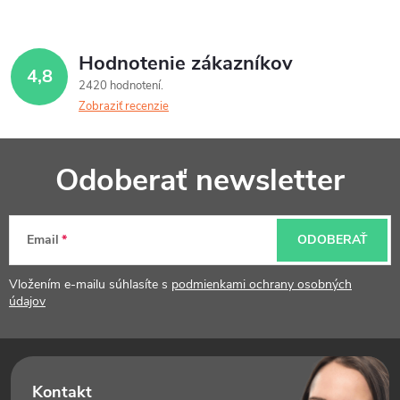
Hodnotenie zákazníkov
4,8
2420 hodnotení
Zobraziť recenzie
Z
Odoberať newsletter
á
p
Email
ODOBERAŤ
ä
t
Vložením e-mailu súhlasíte s
podmienkami ochrany osobných
údajov
i
e