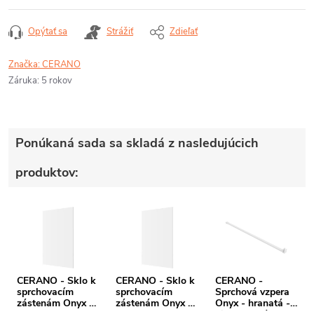
Opýtať sa
Strážiť
Zdieľať
Značka:
CERANO
Záruka
:
5 rokov
Ponúkaná sada sa skladá z nasledujúcich
produktov:
CERANO - Sklo k
CERANO - Sklo k
CERANO -
sprchovacím
sprchovacím
Sprchová vzpera
zástenám Onyx -
zástenám Onyx -
Onyx - hranatá -