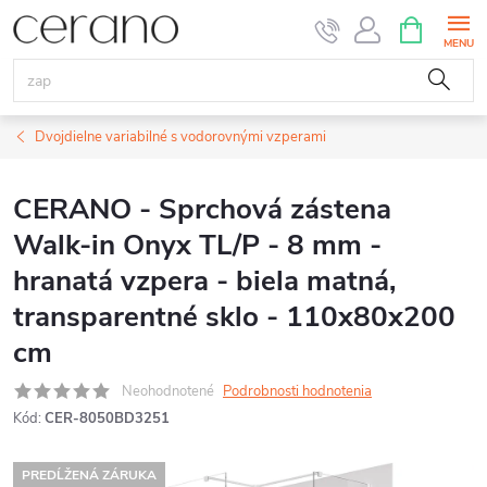
Prejsť
NÁKUPN
KOŠÍK
na
obsah
Dvojdielne variabilné s vodorovnými vzperami
CERANO - Sprchová zástena
Walk-in Onyx TL/P - 8 mm -
hranatá vzpera - biela matná,
transparentné sklo - 110x80x200
cm
Neohodnotené
Podrobnosti hodnotenia
Kód:
CER-8050BD3251
PREDĹŽENÁ ZÁRUKA