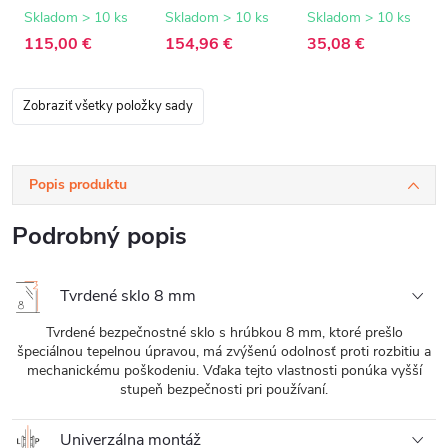
8 mm -
8 mm -
biela matná - 150
transparentné
transparentné
cm
Skladom > 10 ks
Skladom > 10 ks
Skladom > 10 ks
sklo - 80x200 cm
sklo - 110x200
115,00 €
154,96 €
35,08 €
cm
Zobraziť všetky položky sady
Popis produktu
Podrobný popis
Tvrdené sklo 8 mm
Tvrdené bezpečnostné sklo s hrúbkou 8 mm, ktoré prešlo
špeciálnou tepelnou úpravou, má zvýšenú odolnosť proti rozbitiu a
mechanickému poškodeniu. Vďaka tejto vlastnosti ponúka vyšší
stupeň bezpečnosti pri používaní.
Univerzálna montáž