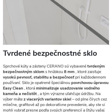
Tvrdené bezpečnostné sklo
Sprchové kúty a zásteny CERANO sú vybavené
tvrdeným
bezpečnostným sklom
s hrúbkou
8 mm
, ktoré zaisťuje
vysokú pevnosť, stabilitu a bezpečnosť
pri každodennom
používaní. Sklo je opatrené špeciálnou
povrchovou úpravou
Easy Clean
, ktorá
minimalizuje usadzovanie vodného
kameňa a nečistôt
, a tým výrazne uľahčuje údržbu. Na
výber máte
z viacerých variantov skiel
– od plne čírych cez
mliečne, grafitové až po dekoratívne prevedenie, aby ste si
mohli vybrať presne podľa svojich preferencií a štýlu vašej