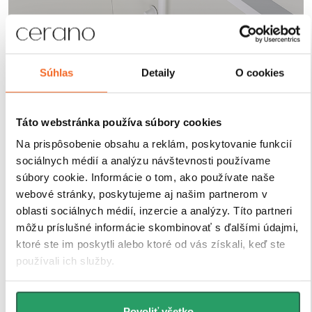
Robustné profily pre
Súhlas
Detaily
O cookies
maximálnu stabilitu
Táto webstránka používa súbory cookies
Sprchové kúty a zásteny CERANO sú vybavené
Na prispôsobenie obsahu a reklám, poskytovanie funkcií
odolnými hliníkovými profilmi s výškou 200 cm a
hrúbkou 1,5 cm
, ktoré zaisťujú
pevné uchytenie skla
sociálnych médií a analýzu návštevnosti používame
a stabilitu celej konštrukcie
. Vďaka
kompenzácii
súbory cookie. Informácie o tom, ako používate naše
drobných nerovností stien
je inštalácia rýchla, presná
webové stránky, poskytujeme aj našim partnerom v
a bez nutnosti ďalších stavebných zásahov.
oblasti sociálnych médií, inzercie a analýzy. Títo partneri
Antikorózna úprava
navyše garantuje dlhú životnosť
môžu príslušné informácie skombinovať s ďalšími údajmi,
aj pri každodennom používaní v náročnom
ktoré ste im poskytli alebo ktoré od vás získali, keď ste
kúpeľňovom prostredí.
používali ich služby.
Povoliť všetko