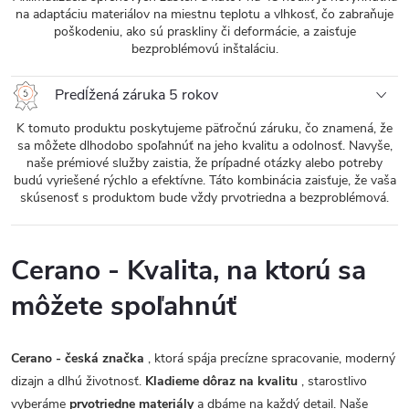
na adaptáciu materiálov na miestnu teplotu a vlhkosť, čo zabraňuje
poškodeniu, ako sú praskliny či deformácie, a zaisťuje
bezproblémovú inštaláciu.
Predĺžená záruka 5 rokov
K tomuto produktu poskytujeme päťročnú záruku, čo znamená, že
sa môžete dlhodobo spoľahnúť na jeho kvalitu a odolnosť. Navyše,
naše prémiové služby zaistia, že prípadné otázky alebo potreby
budú vyriešené rýchlo a efektívne. Táto kombinácia zaisťuje, že vaša
skúsenosť s produktom bude vždy prvotriedna a bezproblémová.
Cerano - Kvalita, na ktorú sa
môžete spoľahnúť
Cerano - česká značka
, ktorá spája precízne spracovanie, moderný
dizajn a dlhú životnosť.
Kladieme dôraz na kvalitu
, starostlivo
vyberáme
prvotriedne materiály
a dbáme na každý detail. Naše