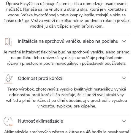
Úprava EasyClean uľahčuje čistenie skla a obmedzuje usadzovanie
nečistôt. Nanáša sa na vnútornú stranu skla, ktorá je v kontakte s
vodou. Vďaka hydrofóbnej vrstve kvapky lepšie stekajú a sklo sa
ľahšie udržuje. Vrstva vydrží niekoľko rokov, po dvoch rokoch je však
vhodné ju oživiť špeciálnym prípravkom.
Inštalácia na sprchovú vaničku alebo na podlahu
Je možné inštalovať flexibilne buď na sprchovú vaničku alebo priamo
na podlahu. Jeho univerzálny dizajn umožňuje prispôsobenie
rôznym priestorom podľa individuálnych požiadaviek používateľa.
Odolnosť proti korózii
Tento výrobok, zhotovený z vysoko kvalitných materiálov, vyniká
odolnosťou proti korózii, čo zaisťuje, že si udrží svoj atraktívny
vzhľad a plnú funkčnosť po dlhé obdobie, aj v prostredí s vysokou
vlhkosťou typickou pre kúpeľne.
Nutnosť aklimatizácie
Aklimatizácia sprchových zásten a kútov na 48 hodín je nevyhnutná