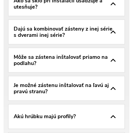
Ako sa sklo pri inštalácii usadzuje a
utesňuje?
Dajú sa kombinovať zásteny z inej série
s dverami inej série?
Môže sa zástena inštalovať priamo na
podlahu?
Je možné zástenu inštalovať na ľavú aj
pravú stranu?
Akú hrúbku majú profily?