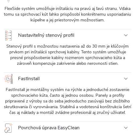
FlexSide systém umožňuje inštaláciu na pravú aj ľavú stranu. Vďaka
tomu sa sprchovací kút ľahko prispôsobí konkrétnemu usporiadaniu
kúpeľne a jej priestorovým možnostiam.
Nastaviteľný stenový profil
Stenový profil s možnosťou nastavenia až do 30 mm je kľúčovým
prvkom pri inštalácii sprchovej kabíny. Tento systém umožňuje
presné prispôsobenie kabíny rozmerom sprchovacieho kúta a
zároveň kompenzuje zakrivenie alebo nerovnosti stien.
FastInstall
FastInstall je montážny systém na rýchle a jednoduché zostavenie
sprchovacieho kúta, často aj jednou osobou. Panely a profily
pripravené z výroby sa do seba jednoducho zasúvajú bez zložitého
skrutkovania či vyrovnávania. Stabilná a vodotesná konštrukcia šetrí
čas aj náklady a montáž zvládne profesionál aj zručný užívateľ.
Povrchová úprava EasyClean