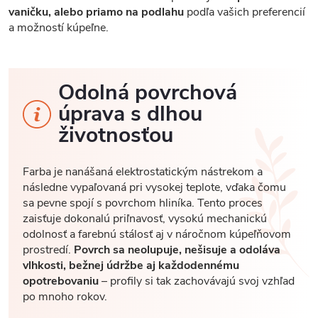
vaničku, alebo priamo na podlahu
podľa vašich preferencií
a možností kúpeľne.
Odolná povrchová
úprava s dlhou
životnosťou
Farba je nanášaná elektrostatickým nástrekom a
následne vypaľovaná pri vysokej teplote, vďaka čomu
sa pevne spojí s povrchom hliníka. Tento proces
zaisťuje dokonalú priľnavosť, vysokú mechanickú
odolnosť a farebnú stálosť aj v náročnom kúpeľňovom
prostredí.
Povrch sa neolupuje, nešisuje a odoláva
vlhkosti, bežnej údržbe aj každodennému
opotrebovaniu
– profily si tak zachovávajú svoj vzhľad
po mnoho rokov.