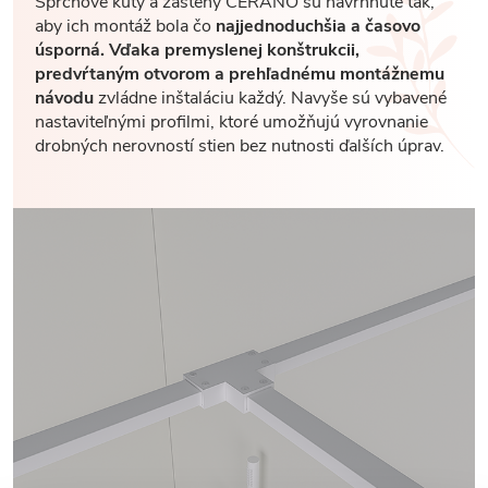
Sprchové kúty a zásteny CERANO sú navrhnuté tak,
aby ich montáž bola čo
najjednoduchšia a časovo
úsporná. Vďaka premyslenej konštrukcii,
predvŕtaným otvorom a prehľadnému montážnemu
návodu
zvládne inštaláciu každý. Navyše sú vybavené
nastaviteľnými profilmi, ktoré umožňujú vyrovnanie
drobných nerovností stien bez nutnosti ďalších úprav.