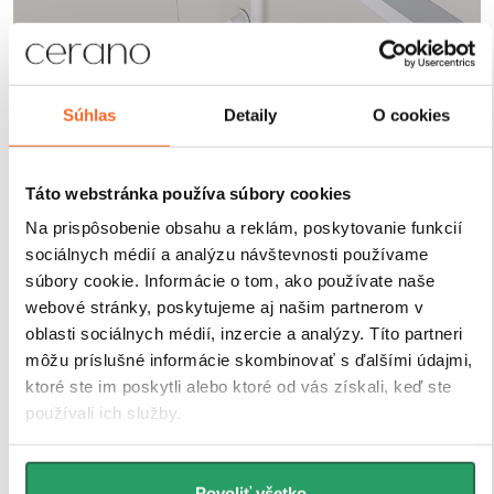
Robustné profily pre
Súhlas
Detaily
O cookies
maximálnu stabilitu
Táto webstránka používa súbory cookies
Sprchové kúty a zásteny CERANO sú vybavené
Na prispôsobenie obsahu a reklám, poskytovanie funkcií
odolnými hliníkovými profilmi s výškou 200 cm a
hrúbkou 1,5 cm
, ktoré zaisťujú
pevné uchytenie skla
sociálnych médií a analýzu návštevnosti používame
a stabilitu celej konštrukcie
. Vďaka
kompenzácii
súbory cookie. Informácie o tom, ako používate naše
drobných nerovností stien
je inštalácia rýchla, presná
webové stránky, poskytujeme aj našim partnerom v
a bez nutnosti ďalších stavebných zásahov.
oblasti sociálnych médií, inzercie a analýzy. Títo partneri
Antikorózna úprava
navyše garantuje dlhú životnosť
môžu príslušné informácie skombinovať s ďalšími údajmi,
aj pri každodennom používaní v náročnom
ktoré ste im poskytli alebo ktoré od vás získali, keď ste
kúpeľňovom prostredí.
používali ich služby.
Povoliť všetko