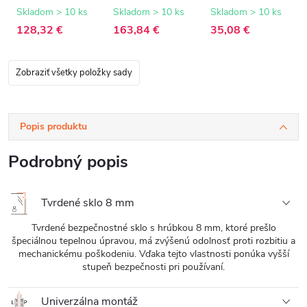
8 mm -
8 mm -
biela matná - 150
transparentné
transparentné
cm
Skladom > 10 ks
Skladom > 10 ks
Skladom > 10 ks
sklo - 90x200 cm
sklo - 120x200
128,32 €
163,84 €
35,08 €
cm
Zobraziť všetky položky sady
Popis produktu
Podrobný popis
Tvrdené sklo 8 mm
Tvrdené bezpečnostné sklo s hrúbkou 8 mm, ktoré prešlo
špeciálnou tepelnou úpravou, má zvýšenú odolnosť proti rozbitiu a
mechanickému poškodeniu. Vďaka tejto vlastnosti ponúka vyšší
stupeň bezpečnosti pri používaní.
Univerzálna montáž