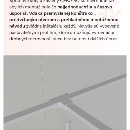
Sprchové kúty a zásteny CERANO sú navrhnuté tak,
aby ich montáž bola čo
najjednoduchšia a časovo
úsporná. Vďaka premyslenej konštrukcii,
predvŕtaným otvorom a prehľadnému montážnemu
návodu
zvládne inštaláciu každý. Navyše sú vybavené
nastaviteľnými profilmi, ktoré umožňujú vyrovnanie
drobných nerovností stien bez nutnosti ďalších úprav.