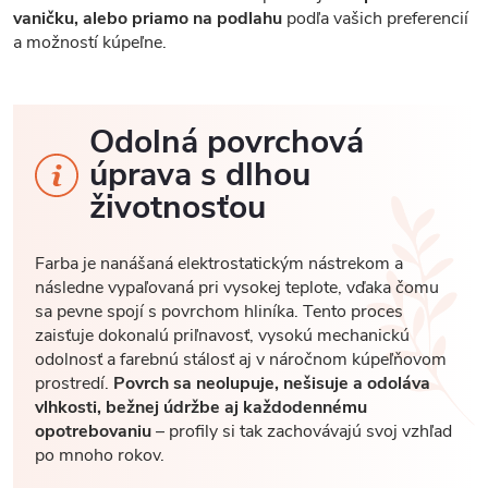
vaničku, alebo priamo na podlahu
podľa vašich preferencií
a možností kúpeľne.
Odolná povrchová
úprava s dlhou
životnosťou
Farba je nanášaná elektrostatickým nástrekom a
následne vypaľovaná pri vysokej teplote, vďaka čomu
sa pevne spojí s povrchom hliníka. Tento proces
zaisťuje dokonalú priľnavosť, vysokú mechanickú
odolnosť a farebnú stálosť aj v náročnom kúpeľňovom
prostredí.
Povrch sa neolupuje, nešisuje a odoláva
vlhkosti, bežnej údržbe aj každodennému
opotrebovaniu
– profily si tak zachovávajú svoj vzhľad
po mnoho rokov.