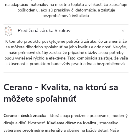
na adaptáciu materiálov na miestnu teplotu a vlhkosť, čo zabraňuje
poškodeniu, ako sú praskliny či deformácie, a zaisťuje
bezproblémovú inštaláciu.
Predĺžená záruka 5 rokov
K tomuto produktu poskytujeme päťročnú záruku, čo znamená, že
sa môžete dlhodobo spoľahnúť na jeho kvalitu a odolnosť. Navyše,
naše prémiové služby zaistia, že prípadné otázky alebo potreby
budú vyriešené rýchlo a efektívne. Táto kombinácia zaisťuje, že vaša
skúsenosť s produktom bude vždy prvotriedna a bezproblémová.
Cerano - Kvalita, na ktorú sa
môžete spoľahnúť
Cerano - česká značka
, ktorá spája precízne spracovanie, moderný
dizajn a dlhú životnosť.
Kladieme dôraz na kvalitu
, starostlivo
vyberáme
prvotriedne materiály
a dbáme na každý detail. Naše