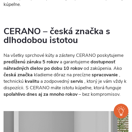
kúpeľne.
CERANO – česká značka s
dlhodobou istotou
Na všetky sprchové kúty a zásteny CERANO poskytujeme
predĺženú záruku 5 rokov
a garantujeme
dostupnosť
náhradných dielov po dobu 10 rokov
od zakúpenia. Ako
česká značka
kladieme dôraz na precízne
spracovanie
,
technickú
kvalitu
a zodpovedný
servis
, ktorý je vám vždy k
dispozícii. S CERANO máte istotu kúpeľne, ktorá funguje
spoľahlivo dnes aj za mnoho rokov
– bez kompromisov.