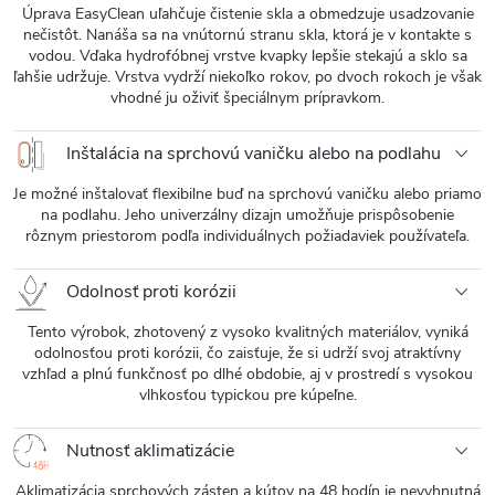
Úprava EasyClean uľahčuje čistenie skla a obmedzuje usadzovanie
nečistôt. Nanáša sa na vnútornú stranu skla, ktorá je v kontakte s
vodou. Vďaka hydrofóbnej vrstve kvapky lepšie stekajú a sklo sa
ľahšie udržuje. Vrstva vydrží niekoľko rokov, po dvoch rokoch je však
vhodné ju oživiť špeciálnym prípravkom.
Inštalácia na sprchovú vaničku alebo na podlahu
Je možné inštalovať flexibilne buď na sprchovú vaničku alebo priamo
na podlahu. Jeho univerzálny dizajn umožňuje prispôsobenie
rôznym priestorom podľa individuálnych požiadaviek používateľa.
Odolnosť proti korózii
Tento výrobok, zhotovený z vysoko kvalitných materiálov, vyniká
odolnosťou proti korózii, čo zaisťuje, že si udrží svoj atraktívny
vzhľad a plnú funkčnosť po dlhé obdobie, aj v prostredí s vysokou
vlhkosťou typickou pre kúpeľne.
Nutnosť aklimatizácie
Aklimatizácia sprchových zásten a kútov na 48 hodín je nevyhnutná