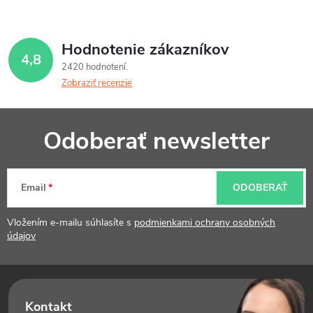
Hodnotenie zákazníkov
4,8
2420 hodnotení
Zobraziť recenzie
Z
Odoberať newsletter
á
p
Email
ODOBERAŤ
ä
t
Vložením e-mailu súhlasíte s
podmienkami ochrany osobných
údajov
i
e