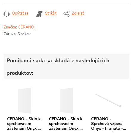
Opýtať sa
Strážiť
Zdieľať
Značka:
CERANO
Záruka
:
5 rokov
Ponúkaná sada sa skladá z nasledujúcich
produktov:
CERANO - Sklo k
CERANO - Sklo k
CERANO -
sprchovacím
sprchovacím
Sprchová vzpera
zástenám Onyx -
zástenám Onyx -
Onyx - hranatá -