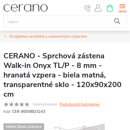
Prejsť
NÁKUPN
KOŠÍK
na
obsah
Dvojdielne variabilné s vodorovnými vzperami
CERANO - Sprchová zástena
Walk-in Onyx TL/P - 8 mm -
hranatá vzpera - biela matná,
transparentné sklo - 120x90x200
cm
Neohodnotené
Podrobnosti hodnotenia
Kód:
CER-8050BD3243
PREDĹŽENÁ ZÁRUKA