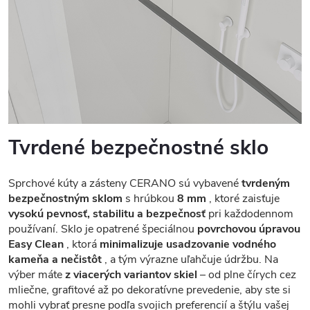
Tvrdené bezpečnostné sklo
Sprchové kúty a zásteny CERANO sú vybavené
tvrdeným
bezpečnostným sklom
s hrúbkou
8 mm
, ktoré zaisťuje
vysokú pevnosť, stabilitu a bezpečnosť
pri každodennom
používaní. Sklo je opatrené špeciálnou
povrchovou úpravou
Easy Clean
, ktorá
minimalizuje usadzovanie vodného
kameňa a nečistôt
, a tým výrazne uľahčuje údržbu. Na
výber máte
z viacerých variantov skiel
– od plne čírych cez
mliečne, grafitové až po dekoratívne prevedenie, aby ste si
mohli vybrať presne podľa svojich preferencií a štýlu vašej