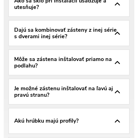
Ako sa sklo pri inštalácii usadzuje a
utesňuje?
Dajú sa kombinovať zásteny z inej série
s dverami inej série?
Môže sa zástena inštalovať priamo na
podlahu?
Je možné zástenu inštalovať na ľavú aj
pravú stranu?
Akú hrúbku majú profily?