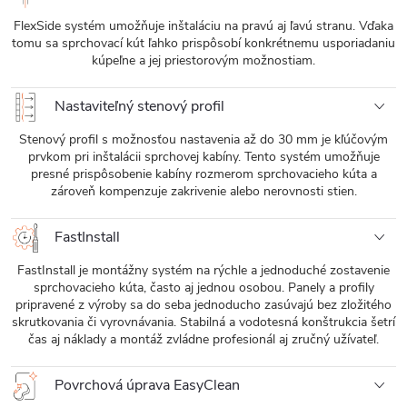
FlexSide systém umožňuje inštaláciu na pravú aj ľavú stranu. Vďaka
tomu sa sprchovací kút ľahko prispôsobí konkrétnemu usporiadaniu
kúpeľne a jej priestorovým možnostiam.
Nastaviteľný stenový profil
Stenový profil s možnosťou nastavenia až do 30 mm je kľúčovým
prvkom pri inštalácii sprchovej kabíny. Tento systém umožňuje
presné prispôsobenie kabíny rozmerom sprchovacieho kúta a
zároveň kompenzuje zakrivenie alebo nerovnosti stien.
FastInstall
FastInstall je montážny systém na rýchle a jednoduché zostavenie
sprchovacieho kúta, často aj jednou osobou. Panely a profily
pripravené z výroby sa do seba jednoducho zasúvajú bez zložitého
skrutkovania či vyrovnávania. Stabilná a vodotesná konštrukcia šetrí
čas aj náklady a montáž zvládne profesionál aj zručný užívateľ.
Povrchová úprava EasyClean