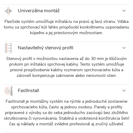
Univerzálna montáž
FlexSide systém umožňuje inštaláciu na pravú aj ľavú stranu. Vďaka
tomu sa sprchovací kút ľahko prispôsobí konkrétnemu usporiadaniu
kúpeľne a jej priestorovým možnostiam.
Nastaviteľný stenový profil
Stenový profil s možnosťou nastavenia až do 30 mm je kľúčovým
prvkom pri inštalácii sprchovej kabíny. Tento systém umožňuje
presné prispôsobenie kabíny rozmerom sprchovacieho kúta a
zároveň kompenzuje zakrivenie alebo nerovnosti stien.
FastInstall
FastInstall je montážny systém na rýchle a jednoduché zostavenie
sprchovacieho kúta, často aj jednou osobou. Panely a profily
pripravené z výroby sa do seba jednoducho zasúvajú bez zložitého
skrutkovania či vyrovnávania. Stabilná a vodotesná konštrukcia šetrí
čas aj náklady a montáž zvládne profesionál aj zručný užívateľ.