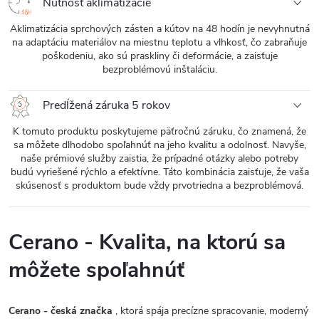
Nutnosť aklimatizácie
Aklimatizácia sprchových zásten a kútov na 48 hodín je nevyhnutná
na adaptáciu materiálov na miestnu teplotu a vlhkosť, čo zabraňuje
poškodeniu, ako sú praskliny či deformácie, a zaisťuje
bezproblémovú inštaláciu.
Predĺžená záruka 5 rokov
K tomuto produktu poskytujeme päťročnú záruku, čo znamená, že
sa môžete dlhodobo spoľahnúť na jeho kvalitu a odolnosť. Navyše,
naše prémiové služby zaistia, že prípadné otázky alebo potreby
budú vyriešené rýchlo a efektívne. Táto kombinácia zaisťuje, že vaša
skúsenosť s produktom bude vždy prvotriedna a bezproblémová.
Cerano - Kvalita, na ktorú sa
môžete spoľahnúť
Cerano - česká značka
, ktorá spája precízne spracovanie, moderný