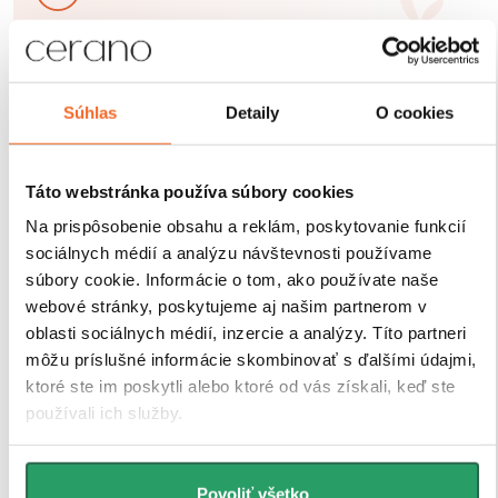
Sprchové kúty a zásteny CERANO sú navrhnuté tak,
aby ich montáž bola čo
najjednoduchšia a časovo
úsporná. Vďaka premyslenej konštrukcii,
Súhlas
Detaily
O cookies
predvŕtaným otvorom a prehľadnému montážnemu
návodu
zvládne inštaláciu každý. Navyše sú vybavené
nastaviteľnými profilmi, ktoré umožňujú vyrovnanie
Táto webstránka používa súbory cookies
drobných nerovností stien bez nutnosti ďalších úprav.
Na prispôsobenie obsahu a reklám, poskytovanie funkcií
sociálnych médií a analýzu návštevnosti používame
súbory cookie. Informácie o tom, ako používate naše
webové stránky, poskytujeme aj našim partnerom v
oblasti sociálnych médií, inzercie a analýzy. Títo partneri
môžu príslušné informácie skombinovať s ďalšími údajmi,
ktoré ste im poskytli alebo ktoré od vás získali, keď ste
používali ich služby.
Povoliť všetko