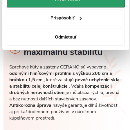
Prispôsobiť
Odmietnuť
Robustné profily pre
maximálnu stabilitu
Sprchové kúty a zásteny CERANO sú vybavené
odolnými hliníkovými profilmi s výškou 200 cm a
hrúbkou 1,5 cm
, ktoré zaisťujú
pevné uchytenie skla
a stabilitu celej konštrukcie
. Vďaka
kompenzácii
drobných nerovností stien
je inštalácia rýchla, presná
a bez nutnosti ďalších stavebných zásahov.
Antikorózna úprava
navyše garantuje dlhú životnosť
aj pri každodennom používaní v náročnom
kúpeľňovom prostredí.