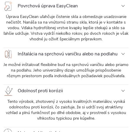
Povrchová úprava EasyClean
Úprava EasyClean uľahčuje čistenie skla a obmedzuje usadzovanie
nečistôt. Nanáša sa na vnútornú stranu skla, ktorá je v kontakte s
vodou. Vďaka hydrofóbnej vrstve kvapky lepšie stekajú a sklo sa
ľahšie udržuje. Vrstva vydrží niekoľko rokov, po dvoch rokoch je však
vhodné ju oživiť špeciálnym prípravkom.
Inštalácia na sprchovú vaničku alebo na podlahu
Je možné inštalovať flexibilne buď na sprchovú vaničku alebo priamo
na podlahu. Jeho univerzálny dizajn umožňuje prispôsobenie
rôznym priestorom podľa individuálnych požiadaviek používateľa.
Odolnosť proti korózii
Tento výrobok, zhotovený z vysoko kvalitných materiálov, vyniká
odolnosťou proti korózii, čo zaisťuje, že si udrží svoj atraktívny
vzhľad a plnú funkčnosť po dlhé obdobie, aj v prostredí s vysokou
vlhkosťou typickou pre kúpeľne.