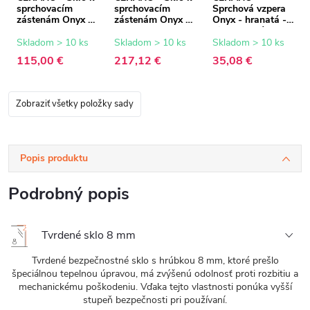
sprchovacím
sprchovacím
Sprchová vzpera
zástenám Onyx -
zástenám Onyx -
Onyx - hranatá -
8 mm -
8 mm -
biela matná - 150
transparentné
transparentné
cm
Skladom > 10 ks
Skladom > 10 ks
Skladom > 10 ks
sklo - 80x200 cm
sklo - 150x200
115,00 €
217,12 €
35,08 €
cm
Zobraziť všetky položky sady
Popis produktu
Podrobný popis
Tvrdené sklo 8 mm
Tvrdené bezpečnostné sklo s hrúbkou 8 mm, ktoré prešlo
špeciálnou tepelnou úpravou, má zvýšenú odolnosť proti rozbitiu a
mechanickému poškodeniu. Vďaka tejto vlastnosti ponúka vyšší
stupeň bezpečnosti pri používaní.