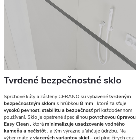
Tvrdené bezpečnostné sklo
Sprchové kúty a zásteny CERANO sú vybavené
tvrdeným
bezpečnostným sklom
s hrúbkou
8 mm
, ktoré zaisťuje
vysokú pevnosť, stabilitu a bezpečnosť
pri každodennom
používaní. Sklo je opatrené špeciálnou
povrchovou úpravou
Easy Clean
, ktorá
minimalizuje usadzovanie vodného
kameňa a nečistôt
, a tým výrazne uľahčuje údržbu. Na
výber máte
z viacerých variantov skiel
– od plne čírych cez