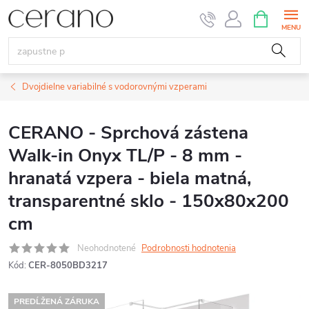
Prejsť
NÁKUPN
KOŠÍK
na
obsah
Dvojdielne variabilné s vodorovnými vzperami
CERANO - Sprchová zástena
Walk-in Onyx TL/P - 8 mm -
hranatá vzpera - biela matná,
transparentné sklo - 150x80x200
cm
Neohodnotené
Podrobnosti hodnotenia
Kód:
CER-8050BD3217
PREDĹŽENÁ ZÁRUKA