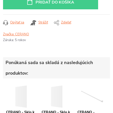
PRIDAŤ DO KOŠÍKA
Opýtať sa
Strážiť
Zdieľať
Značka:
CERANO
Záruka
:
5 rokov
Ponúkaná sada sa skladá z nasledujúcich
produktov:
CERANO - Sklo k
CERANO - Sklo k
CERANO -