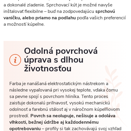
a dokonalé zladenie. Sprchovací kút je možné navyše
inštalovať flexibilne – buď na zodpovedajúcu
sprchovú
vaničku, alebo priamo na podlahu
podľa vašich preferencií
a možností kúpeľne.
Odolná povrchová
úprava s dlhou
životnosťou
Farba je nanášaná elektrostatickým nástrekom a
následne vypaľovaná pri vysokej teplote, vďaka čomu
sa pevne spojí s povrchom hliníka. Tento proces
zaisťuje dokonalú priľnavosť, vysokú mechanickú
odolnosť a farebnú stálosť aj v náročnom kúpeľňovom
prostredí.
Povrch sa neolupuje, nešisuje a odoláva
vlhkosti, bežnej údržbe aj každodennému
opotrebovaniu
– profily si tak zachovávajú svoj vzhľad