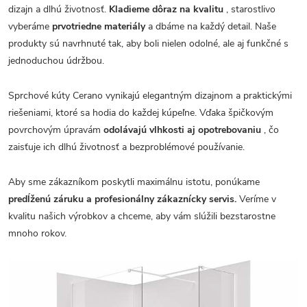
dizajn a dlhú životnosť.
Kladieme dôraz na kvalitu
, starostlivo
vyberáme
prvotriedne materiály
a dbáme na každý detail. Naše
produkty sú navrhnuté tak, aby boli nielen odolné, ale aj funkčné s
jednoduchou údržbou.
Sprchové kúty Cerano vynikajú elegantným dizajnom a praktickými
riešeniami, ktoré sa hodia do každej kúpeľne. Vďaka špičkovým
povrchovým úpravám
odolávajú vlhkosti aj opotrebovaniu
, čo
zaisťuje ich dlhú životnosť a bezproblémové používanie.
Aby sme zákazníkom poskytli maximálnu istotu, ponúkame
predĺženú záruku a profesionálny zákaznícky servis.
Veríme v
kvalitu našich výrobkov a chceme, aby vám slúžili bezstarostne
mnoho rokov.