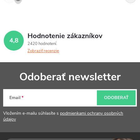
Hodnotenie zákazníkov
4,8
2420 hodnotení
Zobraziť recenzie
Z
Odoberať newsletter
á
p
Email
ODOBERAŤ
ä
t
Vložením e-mailu súhlasíte s
podmienkami ochrany osobných
údajov
i