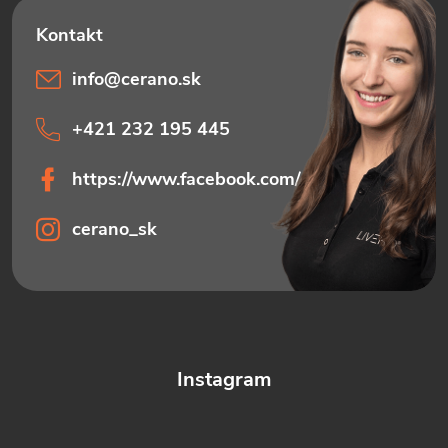
e
info
@
cerano.sk
+421 232 195 445
https://www.facebook.com/ceranosk
cerano_sk
Instagram