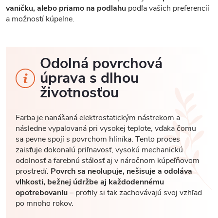
vaničku, alebo priamo na podlahu
podľa vašich preferencií
a možností kúpeľne.
Odolná povrchová
úprava s dlhou
životnosťou
Farba je nanášaná elektrostatickým nástrekom a
následne vypaľovaná pri vysokej teplote, vďaka čomu
sa pevne spojí s povrchom hliníka. Tento proces
zaisťuje dokonalú priľnavosť, vysokú mechanickú
odolnosť a farebnú stálosť aj v náročnom kúpeľňovom
prostredí.
Povrch sa neolupuje, nešisuje a odoláva
vlhkosti, bežnej údržbe aj každodennému
opotrebovaniu
– profily si tak zachovávajú svoj vzhľad
po mnoho rokov.