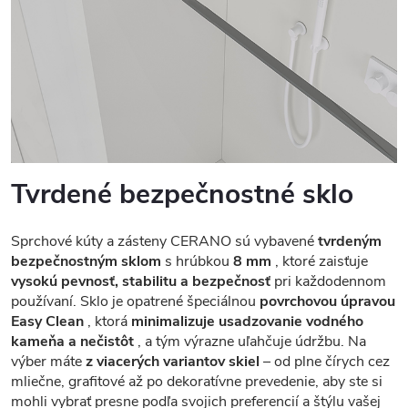
Tvrdené bezpečnostné sklo
Sprchové kúty a zásteny CERANO sú vybavené
tvrdeným
bezpečnostným sklom
s hrúbkou
8 mm
, ktoré zaisťuje
vysokú pevnosť, stabilitu a bezpečnosť
pri každodennom
používaní. Sklo je opatrené špeciálnou
povrchovou úpravou
Easy Clean
, ktorá
minimalizuje usadzovanie vodného
kameňa a nečistôt
, a tým výrazne uľahčuje údržbu. Na
výber máte
z viacerých variantov skiel
– od plne čírych cez
mliečne, grafitové až po dekoratívne prevedenie, aby ste si
mohli vybrať presne podľa svojich preferencií a štýlu vašej