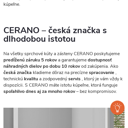
kúpeľne.
CERANO – česká značka s
dlhodobou istotou
Na všetky sprchové kúty a zásteny CERANO poskytujeme
predĺženú záruku 5 rokov
a garantujeme
dostupnosť
náhradných dielov po dobu 10 rokov
od zakúpenia. Ako
česká značka
kladieme dôraz na precízne
spracovanie
,
technickú
kvalitu
a zodpovedný
servis
, ktorý je vám vždy k
dispozícii. S CERANO máte istotu kúpeľne, ktorá funguje
spoľahlivo dnes aj za mnoho rokov
– bez kompromisov.