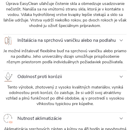
Úprava EasyClean uľahčuje čistenie skla a obmedzuje usadzovanie
nečistôt. Nanáša sa na vnútornú stranu skla, ktorá je v kontakte s
vodou. Vďaka hydrofóbnej vrstve kvapky lepšie stekajú a sklo sa
ľahšie udržuje. Vrstva vydrží niekoľko rokov, po dvoch rokoch je však
vhodné ju oživiť špeciálnym prípravkom.
Inštalácia na sprchovú vaničku alebo na podlahu
Je možné inštalovať flexibilne buď na sprchovú vaničku alebo priamo
na podlahu. Jeho univerzálny dizajn umožňuje prispôsobenie
rôznym priestorom podľa individuálnych požiadaviek používateľa.
Odolnosť proti korózii
Tento výrobok, zhotovený z vysoko kvalitných materiálov, vyniká
odolnosťou proti korózii, čo zaisťuje, že si udrží svoj atraktívny
vzhľad a plnú funkčnosť po dlhé obdobie, aj v prostredí s vysokou
vlhkosťou typickou pre kúpeľne.
Nutnosť aklimatizácie
Aklimatizácia sprchových zásten a kútov na 48 hodín je nevyhnutná