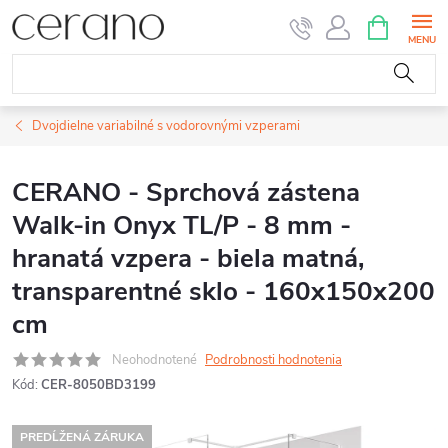
Prejsť
NÁKUPN
KOŠÍK
na
obsah
Dvojdielne variabilné s vodorovnými vzperami
CERANO - Sprchová zástena
Walk-in Onyx TL/P - 8 mm -
hranatá vzpera - biela matná,
transparentné sklo - 160x150x200
cm
Neohodnotené
Podrobnosti hodnotenia
Kód:
CER-8050BD3199
PREDĹŽENÁ ZÁRUKA