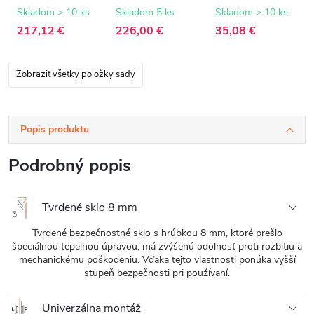
8 mm -
8 mm -
biela matná - 150
transparentné
transparentné
cm
Skladom > 10 ks
Skladom 5 ks
Skladom > 10 ks
sklo - 150x200
sklo - 160x200
217,12 €
226,00 €
35,08 €
cm
cm
Zobraziť všetky položky sady
Popis produktu
Podrobný popis
Tvrdené sklo 8 mm
Tvrdené bezpečnostné sklo s hrúbkou 8 mm, ktoré prešlo
špeciálnou tepelnou úpravou, má zvýšenú odolnosť proti rozbitiu a
mechanickému poškodeniu. Vďaka tejto vlastnosti ponúka vyšší
stupeň bezpečnosti pri používaní.
Univerzálna montáž