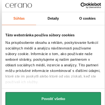
Sprchové kúty a zásteny CERANO sú navrhnuté tak,
aby ich montáž bola čo
najjednoduchšia a časovo
úsporná. Vďaka premyslenej konštrukcii,
predvŕtaným otvorom a prehľadnému montážnemu
Súhlas
Detaily
O cookies
návodu
zvládne inštaláciu každý. Navyše sú vybavené
nastaviteľnými profilmi, ktoré umožňujú vyrovnanie
drobných nerovností stien bez nutnosti ďalších úprav.
Táto webstránka používa súbory cookies
Na prispôsobenie obsahu a reklám, poskytovanie funkcií
sociálnych médií a analýzu návštevnosti používame
súbory cookie. Informácie o tom, ako používate naše
webové stránky, poskytujeme aj našim partnerom v
oblasti sociálnych médií, inzercie a analýzy. Títo partneri
môžu príslušné informácie skombinovať s ďalšími údajmi,
ktoré ste im poskytli alebo ktoré od vás získali, keď ste
používali ich služby.
Povoliť všetko