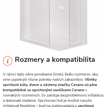
Rozmery a kompatibilita
V rámci tejto série ponúkame širokú škálu rozmerov, aby
sme uspokojili rôzne potreby našich zákazníkov.
Všetky
sprchové kúty, dvere a zásteny značky Cerano sú plne
kompatibilné so sprchovými vaničkami Cerano
v
rovnakých rozmeroch, čo zaisťuje bezproblémovú inštaláciu
a dokonalé zladenie. Sprchovací kút je možné navyše
inštalovať flexibilne – buď na zodpovedajúcu
sprchovú