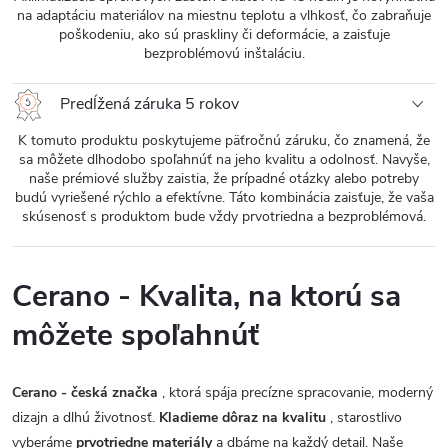
na adaptáciu materiálov na miestnu teplotu a vlhkosť, čo zabraňuje
poškodeniu, ako sú praskliny či deformácie, a zaisťuje
bezproblémovú inštaláciu.
Predĺžená záruka 5 rokov
K tomuto produktu poskytujeme päťročnú záruku, čo znamená, že
sa môžete dlhodobo spoľahnúť na jeho kvalitu a odolnosť. Navyše,
naše prémiové služby zaistia, že prípadné otázky alebo potreby
budú vyriešené rýchlo a efektívne. Táto kombinácia zaisťuje, že vaša
skúsenosť s produktom bude vždy prvotriedna a bezproblémová.
Cerano - Kvalita, na ktorú sa
môžete spoľahnúť
Cerano - česká značka
, ktorá spája precízne spracovanie, moderný
dizajn a dlhú životnosť.
Kladieme dôraz na kvalitu
, starostlivo
vyberáme
prvotriedne materiály
a dbáme na každý detail. Naše