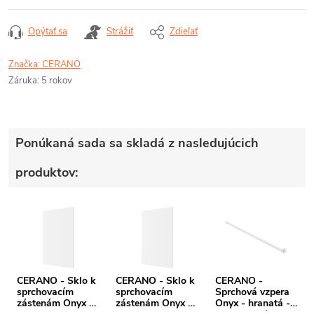
Opýtať sa
Strážiť
Zdieľať
Značka:
CERANO
Záruka
:
5 rokov
Ponúkaná sada sa skladá z nasledujúcich
produktov:
CERANO - Sklo k
CERANO - Sklo k
CERANO -
sprchovacím
sprchovacím
Sprchová vzpera
zástenám Onyx -
zástenám Onyx -
Onyx - hranatá -