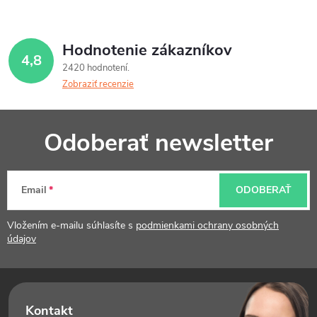
Hodnotenie zákazníkov
4,8
2420 hodnotení
Zobraziť recenzie
Z
Odoberať newsletter
á
p
Email
ODOBERAŤ
ä
t
Vložením e-mailu súhlasíte s
podmienkami ochrany osobných
údajov
i
e