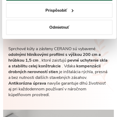
Prispôsobiť
Robustné profily pre
Odmietnuť
maximálnu stabilitu
Sprchové kúty a zásteny CERANO sú vybavené
odolnými hliníkovými profilmi s výškou 200 cm a
hrúbkou 1,5 cm
, ktoré zaisťujú
pevné uchytenie skla
a stabilitu celej konštrukcie
. Vďaka
kompenzácii
drobných nerovností stien
je inštalácia rýchla, presná
a bez nutnosti ďalších stavebných zásahov.
Antikorózna úprava
navyše garantuje dlhú životnosť
aj pri každodennom používaní v náročnom
kúpeľňovom prostredí.