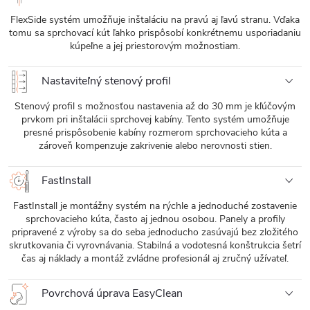
FlexSide systém umožňuje inštaláciu na pravú aj ľavú stranu. Vďaka
tomu sa sprchovací kút ľahko prispôsobí konkrétnemu usporiadaniu
kúpeľne a jej priestorovým možnostiam.
Nastaviteľný stenový profil
Stenový profil s možnosťou nastavenia až do 30 mm je kľúčovým
prvkom pri inštalácii sprchovej kabíny. Tento systém umožňuje
presné prispôsobenie kabíny rozmerom sprchovacieho kúta a
zároveň kompenzuje zakrivenie alebo nerovnosti stien.
FastInstall
FastInstall je montážny systém na rýchle a jednoduché zostavenie
sprchovacieho kúta, často aj jednou osobou. Panely a profily
pripravené z výroby sa do seba jednoducho zasúvajú bez zložitého
skrutkovania či vyrovnávania. Stabilná a vodotesná konštrukcia šetrí
čas aj náklady a montáž zvládne profesionál aj zručný užívateľ.
Povrchová úprava EasyClean