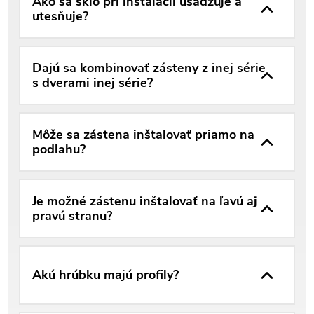
Ako sa sklo pri inštalácii usadzuje a
utesňuje?
Dajú sa kombinovať zásteny z inej série
s dverami inej série?
Môže sa zástena inštalovať priamo na
podlahu?
Je možné zástenu inštalovať na ľavú aj
pravú stranu?
Akú hrúbku majú profily?