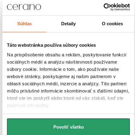
Sprchové kúty a zásteny CERANO sú navrhnuté tak,
aby ich montáž bola čo
najjednoduchšia a časovo
úsporná. Vďaka premyslenej konštrukcii,
predvŕtaným otvorom a prehľadnému montážnemu
Súhlas
Detaily
O cookies
návodu
zvládne inštaláciu každý. Navyše sú vybavené
nastaviteľnými profilmi, ktoré umožňujú vyrovnanie
drobných nerovností stien bez nutnosti ďalších úprav.
Táto webstránka používa súbory cookies
Na prispôsobenie obsahu a reklám, poskytovanie funkcií
sociálnych médií a analýzu návštevnosti používame
súbory cookie. Informácie o tom, ako používate naše
webové stránky, poskytujeme aj našim partnerom v
oblasti sociálnych médií, inzercie a analýzy. Títo partneri
môžu príslušné informácie skombinovať s ďalšími údajmi,
ktoré ste im poskytli alebo ktoré od vás získali, keď ste
používali ich služby.
Povoliť všetko