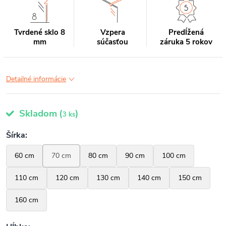
Tvrdené sklo 8
Vzpera
Predĺžená
mm
súčasťou
záruka 5 rokov
Detailné informácie
Skladom
(
)
3 ks