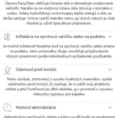
Úprava EasyClean uľahčuje čistenie skla a obmedzuje usadzovanie
nečistôt. Nanáša sa na vnútornú stranu skla, ktorá je v kontakte s
vodou. Vďaka hydrofóbnej vrstve kvapky lepšie stekajú a sklo sa
ľahšie udržuje. Vrstva vydrží niekoľko rokov, po dvoch rokoch je však
vhodné ju oživiť špeciálnym prípravkom.
Inštalácia na sprchovú vaničku alebo na podlahu
Je možné inštalovať flexibilne buď na sprchovú vaničku alebo priamo
na podlahu. Jeho univerzálny dizajn umožňuje prispôsobenie
rôznym priestorom podľa individuálnych požiadaviek používateľa.
Odolnosť proti korózii
Tento výrobok, zhotovený z vysoko kvalitných materiálov, vyniká
odolnosťou proti korózii, čo zaisťuje, že si udrží svoj atraktívny
vzhľad a plnú funkčnosť po dlhé obdobie, aj v prostredí s vysokou
vlhkosťou typickou pre kúpeľne.
Nutnosť aklimatizácie
Aklimatizácia sprchových zásten a kútov na 48 hodín je nevyhnutná