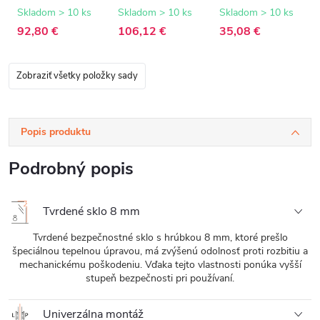
8 mm -
8 mm -
biela matná - 150
transparentné
transparentné
cm
Skladom > 10 ks
Skladom > 10 ks
Skladom > 10 ks
sklo - 60x200 cm
sklo - 70x200 cm
92,80 €
106,12 €
35,08 €
Zobraziť všetky položky sady
Popis produktu
Podrobný popis
Tvrdené sklo 8 mm
Tvrdené bezpečnostné sklo s hrúbkou 8 mm, ktoré prešlo
špeciálnou tepelnou úpravou, má zvýšenú odolnosť proti rozbitiu a
mechanickému poškodeniu. Vďaka tejto vlastnosti ponúka vyšší
stupeň bezpečnosti pri používaní.
Univerzálna montáž