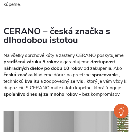
kúpeľne.
CERANO – česká značka s
dlhodobou istotou
Na všetky sprchové kúty a zásteny CERANO poskytujeme
predĺženú záruku 5 rokov
a garantujeme
dostupnosť
náhradných dielov po dobu 10 rokov
od zakúpenia. Ako
česká značka
kladieme dôraz na precízne
spracovanie
,
technickú
kvalitu
a zodpovedný
servis
, ktorý je vám vždy k
dispozícii. S CERANO máte istotu kúpeľne, ktorá funguje
spoľahlivo dnes aj za mnoho rokov
– bez kompromisov.