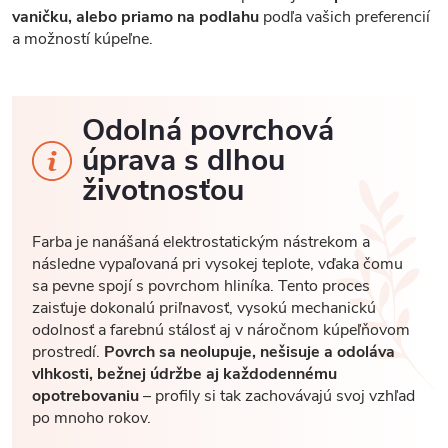
vaničku, alebo priamo na podlahu
podľa vašich preferencií
a možností kúpeľne.
Odolná povrchová
úprava s dlhou
životnosťou
Farba je nanášaná elektrostatickým nástrekom a
následne vypaľovaná pri vysokej teplote, vďaka čomu
sa pevne spojí s povrchom hliníka. Tento proces
zaisťuje dokonalú priľnavosť, vysokú mechanickú
odolnosť a farebnú stálosť aj v náročnom kúpeľňovom
prostredí.
Povrch sa neolupuje, nešisuje a odoláva
vlhkosti, bežnej údržbe aj každodennému
opotrebovaniu
– profily si tak zachovávajú svoj vzhľad
po mnoho rokov.