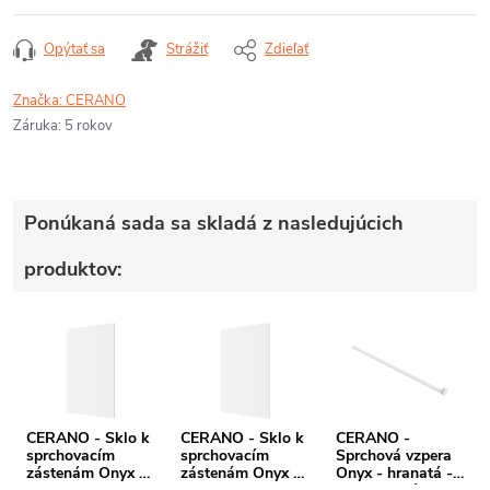
Opýtať sa
Strážiť
Zdieľať
Značka:
CERANO
Záruka
:
5 rokov
Ponúkaná sada sa skladá z nasledujúcich
produktov:
CERANO - Sklo k
CERANO - Sklo k
CERANO -
sprchovacím
sprchovacím
Sprchová vzpera
zástenám Onyx -
zástenám Onyx -
Onyx - hranatá -