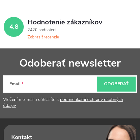
Hodnotenie zákazníkov
4,8
2420 hodnotení
Zobraziť recenzie
Z
Odoberať newsletter
á
p
Email
ODOBERAŤ
ä
t
Vložením e-mailu súhlasíte s
podmienkami ochrany osobných
údajov
i
e