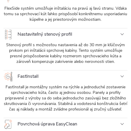
FlexSide systém umožňuje inštaláciu na pravú aj ľavú stranu. Vďaka
tomu sa sprchovací kút ľahko prispôsobí konkrétnemu usporiadaniu
kúpeľne a jej priestorovým možnostiam.
Nastaviteľný stenový profil
Stenový profil s možnosťou nastavenia až do 30 mm je kľúčovým
prvkom pri inštalácii sprchovej kabíny. Tento systém umožňuje
presné prispôsobenie kabíny rozmerom sprchovacieho kúta a
zároveň kompenzuje zakrivenie alebo nerovnosti stien.
FastInstall
FastInstall je montážny systém na rýchle a jednoduché zostavenie
sprchovacieho kúta, často aj jednou osobou. Panely a profily
pripravené z výroby sa do seba jednoducho zasúvajú bez zložitého
skrutkovania či vyrovnávania. Stabilná a vodotesná konštrukcia šetrí
čas aj náklady a montáž zvládne profesionál aj zručný užívateľ.
Povrchová úprava EasyClean