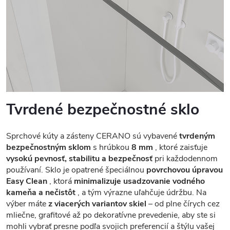
Tvrdené bezpečnostné sklo
Sprchové kúty a zásteny CERANO sú vybavené
tvrdeným
bezpečnostným sklom
s hrúbkou
8 mm
, ktoré zaisťuje
vysokú pevnosť, stabilitu a bezpečnosť
pri každodennom
používaní. Sklo je opatrené špeciálnou
povrchovou úpravou
Easy Clean
, ktorá
minimalizuje usadzovanie vodného
kameňa a nečistôt
, a tým výrazne uľahčuje údržbu. Na
výber máte
z viacerých variantov skiel
– od plne čírych cez
mliečne, grafitové až po dekoratívne prevedenie, aby ste si
mohli vybrať presne podľa svojich preferencií a štýlu vašej