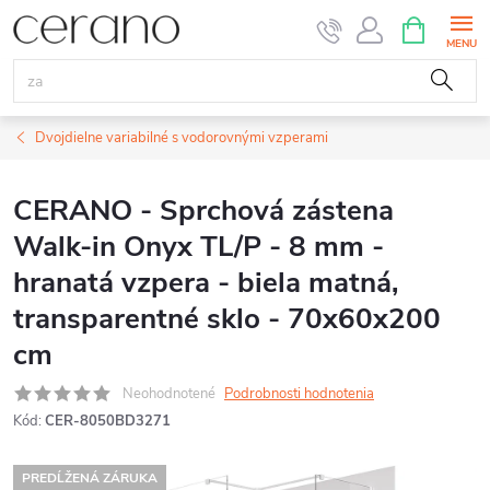
Prejsť
NÁKUPN
KOŠÍK
na
obsah
Dvojdielne variabilné s vodorovnými vzperami
CERANO - Sprchová zástena
Walk-in Onyx TL/P - 8 mm -
hranatá vzpera - biela matná,
transparentné sklo - 70x60x200
cm
Neohodnotené
Podrobnosti hodnotenia
Kód:
CER-8050BD3271
PREDĹŽENÁ ZÁRUKA