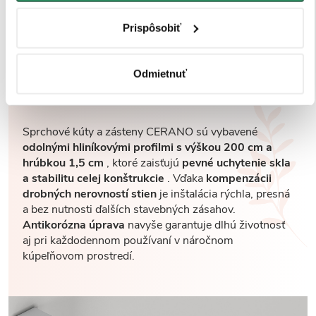
Prispôsobiť
Robustné profily pre
Odmietnuť
maximálnu stabilitu
Sprchové kúty a zásteny CERANO sú vybavené
odolnými hliníkovými profilmi s výškou 200 cm a
hrúbkou 1,5 cm
, ktoré zaisťujú
pevné uchytenie skla
a stabilitu celej konštrukcie
. Vďaka
kompenzácii
drobných nerovností stien
je inštalácia rýchla, presná
a bez nutnosti ďalších stavebných zásahov.
Antikorózna úprava
navyše garantuje dlhú životnosť
aj pri každodennom používaní v náročnom
kúpeľňovom prostredí.