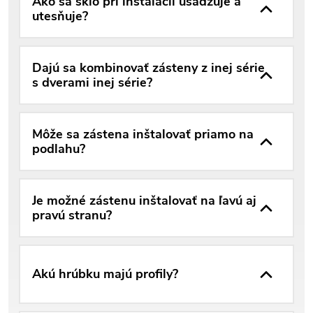
Ako sa sklo pri inštalácii usadzuje a
utesňuje?
Dajú sa kombinovať zásteny z inej série
s dverami inej série?
Môže sa zástena inštalovať priamo na
podlahu?
Je možné zástenu inštalovať na ľavú aj
pravú stranu?
Akú hrúbku majú profily?