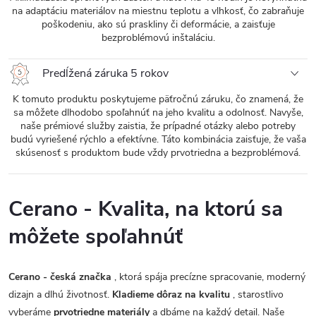
na adaptáciu materiálov na miestnu teplotu a vlhkosť, čo zabraňuje
poškodeniu, ako sú praskliny či deformácie, a zaisťuje
bezproblémovú inštaláciu.
Predĺžená záruka 5 rokov
K tomuto produktu poskytujeme päťročnú záruku, čo znamená, že
sa môžete dlhodobo spoľahnúť na jeho kvalitu a odolnosť. Navyše,
naše prémiové služby zaistia, že prípadné otázky alebo potreby
budú vyriešené rýchlo a efektívne. Táto kombinácia zaisťuje, že vaša
skúsenosť s produktom bude vždy prvotriedna a bezproblémová.
Cerano - Kvalita, na ktorú sa
môžete spoľahnúť
Cerano - česká značka
, ktorá spája precízne spracovanie, moderný
dizajn a dlhú životnosť.
Kladieme dôraz na kvalitu
, starostlivo
vyberáme
prvotriedne materiály
a dbáme na každý detail. Naše