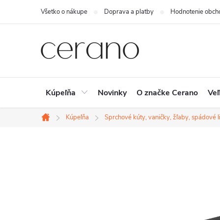
Prejsť
Všetko o nákupe
Doprava a platby
Hodnotenie obch
na
obsah
Kúpeľňa
Novinky
O značke Cerano
Veľ
Kúpeľňa
Sprchové kúty, vaničky, žľaby, spádové li
Domov