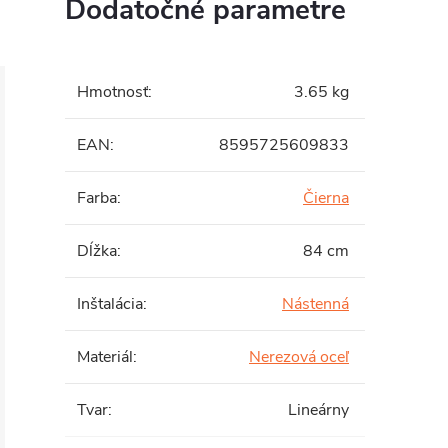
Dodatočné parametre
Hmotnosť
:
3.65 kg
EAN
:
8595725609833
Farba
:
Čierna
Dĺžka
:
84 cm
Inštalácia
:
Nástenná
Materiál
:
Nerezová oceľ
Tvar
:
Lineárny