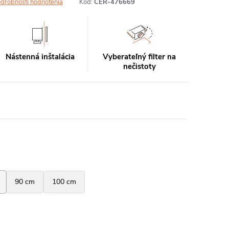
drobnosti hodnotenia
Kód:
CER-476669
Nástenná inštalácia
Vyberateľný filter na
nečistoty