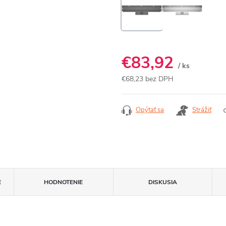
€83,92
/ ks
€68,23 bez DPH
Jednotková
cena:
Opýtať sa
Strážiť
E
HODNOTENIE
DISKUSIA