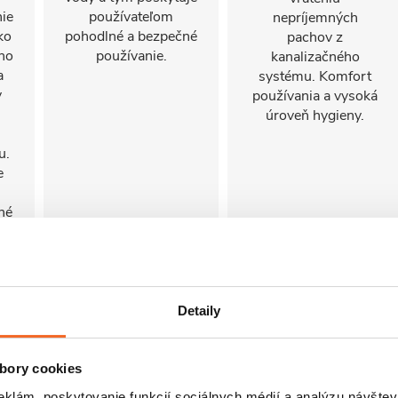
nie
používateľom
nepríjemných
ko
pohodlné a bezpečné
pachov z
eho
používanie.
kanalizačného
a
systému. Komfort
y
používania a vysoká
úroveň hygieny.
u.
e
lné
h
Detaily
bory cookies
eklám, poskytovanie funkcií sociálnych médií a analýzu návšte