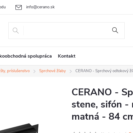
info@cerano.sk
odu
Cenová ponuka na mieru
Vrátenie tovaru a reklamácia
Ob
+421 232 195 445
koobchodná spolupráca
Kontakt
šty, príslušenstvo
Sprchové žľaby
CERANO - Sprchový odtokový žľab
CERANO - Spr
stene, sifón -
matná - 84 c