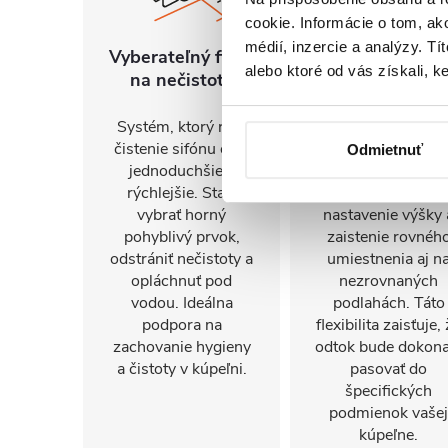
cookie. Informácie o tom, ak
médií, inzercie a analýzy. Tí
Vyberateľný filter
Nastaviteľné
alebo ktoré od vás získali, ke
na nečistoty
nožičky
Systém, ktorý robí
Odtok je vybaven
čistenie sifónu ešte
nastaviteľnými
Odmietnuť
jednoduchšie a
nožičkami, ktoré
rýchlejšie. Stačí
umožňujú presn
vybrať horný
nastavenie výšky 
pohyblivý prvok,
zaistenie rovnéh
odstrániť nečistoty a
umiestnenia aj n
opláchnuť pod
nezrovnaných
vodou. Ideálna
podlahách. Táto
podpora na
flexibilita zaisťuje,
zachovanie hygieny
odtok bude dokona
a čistoty v kúpeľni.
pasovať do
špecifických
podmienok vašej
kúpeľne.