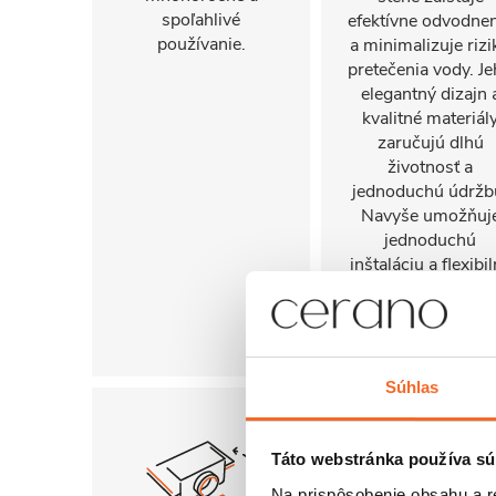
spoľahlivé
efektívne odvodne
používanie.
a minimalizuje rizi
pretečenia vody. J
elegantný dizajn 
kvalitné materiál
zaručujú dlhú
životnosť a
jednoduchú údržb
Navyše umožňuj
jednoduchú
inštaláciu a flexibi
použitie v rôznyc
stavebných
podmienkach.
Súhlas
Táto webstránka používa sú
Na prispôsobenie obsahu a r