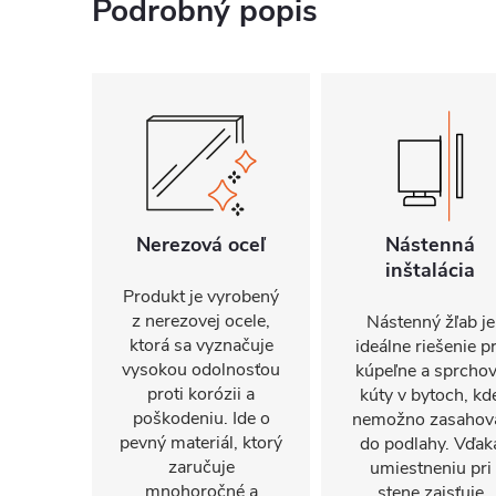
Podrobný popis
Nerezová oceľ
Nástenná
inštalácia
Produkt je vyrobený
z nerezovej ocele,
Nástenný žľab je
ktorá sa vyznačuje
ideálne riešenie p
vysokou odolnosťou
kúpeľne a sprcho
proti korózii a
kúty v bytoch, kd
poškodeniu. Ide o
nemožno zasahov
pevný materiál, ktorý
do podlahy. Vďak
zaručuje
umiestneniu pri
mnohoročné a
stene zaisťuje