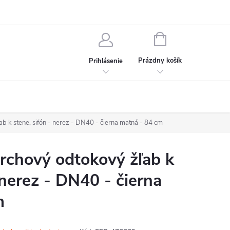
chodné podmienky
Ochrana osobných údajov
Kontakt
NÁKUPNÝ
KOŠÍK
Prázdny košík
Prihlásenie
 k stene, sifón - nerez - DN40 - čierna matná - 84 cm
chový odtokový žľab k
 nerez - DN40 - čierna
m