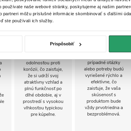
o používate naše webové stránky, poskytujeme aj našim partner
to partneri môžu príslušné informácie skombinovať s ďalšími údaj
Odolnosť proti
Záruka 2 roky
ď ste používali ich služby.
korózii
K tomuto produktu
poskytujeme
ý
Tento výrobok,
dvojročnú záruku a
zhotovený z vysoko
Prispôsobiť
naše prémiové
kvalitných
služby. Tie zaistia, že
é
materiálov, vyniká
prípadné otázky
a
odolnosťou proti
alebo potreby budú
o
korózii, čo zaisťuje,
vyriešené rýchlo a
a
že si udrží svoj
efektívne, čo
atraktívny vzhľad a
zaisťuje, že vaša
plnú funkčnosť po
skúsenosť s
 že
dlhé obdobie, aj v
produktom bude
le
prostredí s vysokou
vždy prvotriedna a
vlhkosťou typickou
bezproblémová.
pre kúpeľne.