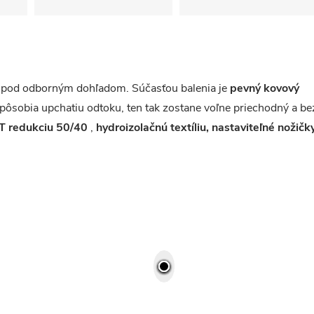
ať pod odborným dohľadom. Súčasťou balenia je
pevný
kovový
pôsobia upchatiu odtoku, ten tak zostane voľne priechodný a be
T redukciu 50/40
,
hydroizolačnú textíliu,
nastaviteľné nožičk