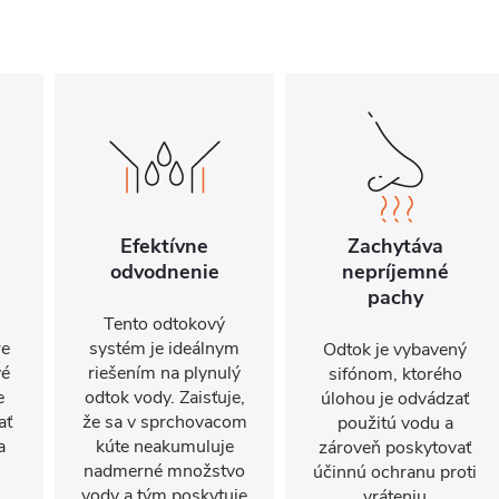
Efektívne
Zachytáva
odvodnenie
nepríjemné
pachy
Tento odtokový
re
systém je ideálnym
Odtok je vybavený
vé
riešením na plynulý
sifónom, ktorého
e
odtok vody. Zaisťuje,
úlohou je odvádzať
ať
že sa v sprchovacom
použitú vodu a
a
kúte neakumuluje
zároveň poskytovať
nadmerné množstvo
účinnú ochranu proti
vody a tým poskytuje
vráteniu