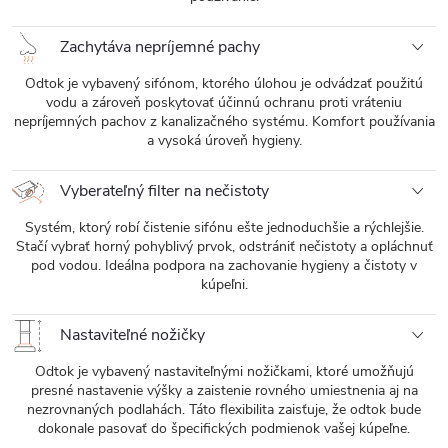
Zachytáva nepríjemné pachy
Odtok je vybavený sifónom, ktorého úlohou je odvádzať použitú
vodu a zároveň poskytovať účinnú ochranu proti vráteniu
nepríjemných pachov z kanalizačného systému. Komfort používania
a vysoká úroveň hygieny.
Vyberateľný filter na nečistoty
Systém, ktorý robí čistenie sifónu ešte jednoduchšie a rýchlejšie.
Stačí vybrať horný pohyblivý prvok, odstrániť nečistoty a opláchnuť
pod vodou. Ideálna podpora na zachovanie hygieny a čistoty v
kúpeľni.
Nastaviteľné nožičky
Odtok je vybavený nastaviteľnými nožičkami, ktoré umožňujú
presné nastavenie výšky a zaistenie rovného umiestnenia aj na
nezrovnaných podlahách. Táto flexibilita zaisťuje, že odtok bude
dokonale pasovať do špecifických podmienok vašej kúpeľne.