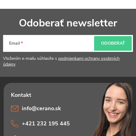
Z
Odoberať newsletter
á
p
Email
ODOBERAŤ
ä
t
Vložením e-mailu súhlasíte s
podmienkami ochrany osobných
údajov
i
e
info
@
cerano.sk
+421 232 195 445