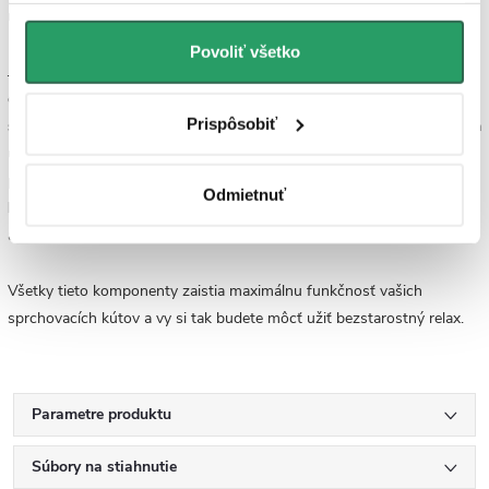
mieste pri výbere kúpeľňového vybavenia.
Povoliť všetko
Jeho inštalácia je jednoduchá, ale vždy by mala prebiehať pod
odborným dohľadom. Súčasťou balenia je o
360 °
otočný plastový
Prispôsobiť
sifón
s
kovovým filtrom
, vďaka ktorému žiadne nečistoty nespôsobia
upchatiu odtoku, ten tak zostane voľne priechodný a bez
problémového používania. Balenie ďalej obsahuje
HT redukciu 50/40
,
Odmietnuť
háčik
na vybratie roštu,
hydroizolačnú textíliu,
nastaviteľné nožičky
a
montážny návod
Všetky tieto komponenty zaistia maximálnu funkčnosť vašich
sprchovacích kútov a vy si tak budete môcť užiť bezstarostný relax.
Parametre produktu
Súbory na stiahnutie