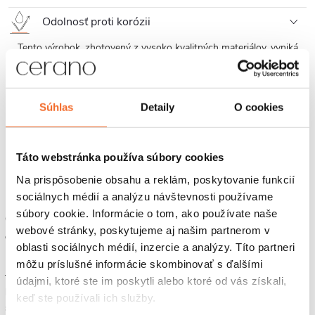
Odolnosť proti korózii
Tento výrobok, zhotovený z vysoko kvalitných materiálov, vyniká
odolnosťou proti korózii, čo zaisťuje, že si udrží svoj atraktívny
vzhľad a plnú funkčnosť po dlhé obdobie, aj v prostredí s vysokou
vlhkosťou typickou pre kúpeľne.
Súhlas
Detaily
O cookies
Záruka 2 roky
K tomuto produktu poskytujeme dvojročnú záruku a naše prémiové
Táto webstránka používa súbory cookies
služby. Tie zaistia, že prípadné otázky alebo potreby budú vyriešené
rýchlo a efektívne, čo zaisťuje, že vaša skúsenosť s produktom bude
Na prispôsobenie obsahu a reklám, poskytovanie funkcií
vždy prvotriedna a bezproblémová.
sociálnych médií a analýzu návštevnosti používame
súbory cookie. Informácie o tom, ako používate naše
Odtokové žľaby Cerano sú vyrobené z nehrdzavejúcich kovov v
webové stránky, poskytujeme aj našim partnerom v
čiernej farbe s dôrazom na estetiku a dizajn.
oblasti sociálnych médií, inzercie a analýzy. Títo partneri
môžu príslušné informácie skombinovať s ďalšími
Jednoduchá údržba a čistenie sú základným prvkom pohodlného
údajmi, ktoré ste im poskytli alebo ktoré od vás získali,
používania. Odtokový žľab je zásadným vybavením každého
keď ste používali ich služby.
sprchovacieho kúta. Jeho funkčnosť a spoľahlivosť je vždy na prvom