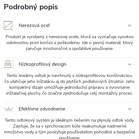
Podrobný popis
Nerezová oceľ
Produkt je vyrobený z nerezovej ocele, ktorá sa vyznačuje vysokou
odolnosťou proti korózii a poškodeniu. Ide o pevný materiál, ktorý
zaručuje mnohoročné a spoľahlivé používanie.
Nízkoprofilový design
Tento lineárny odtok je navrhnutý s nízkoprofilovou konštrukciou,
čo uľahčuje jeho inštaláciu aj do plytších podlahových štruktúr. Jeho
kompaktný dizajn umožňuje jednoduchú prípravu a vyrovnanie
inštalačnej plochy, čo značne zjednodušuje celý montážny proces.
Efektívne odvodnenie
Tento odtokový systém je ideálnym riešením na plynulý odtok vody.
Zaisťuje, že sa v sprchovacom kúte neakumuluje nadmerné
množstvo vody a tým poskytuje používateľom pohodlné a bezpečné
používanie.