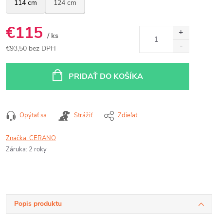
€115
/ ks
€93,50 bez DPH
Jednotková
cena:
PRIDAŤ DO KOŠÍKA
Opýtať sa
Strážiť
Zdieľať
Značka:
CERANO
Záruka
:
2 roky
Popis produktu