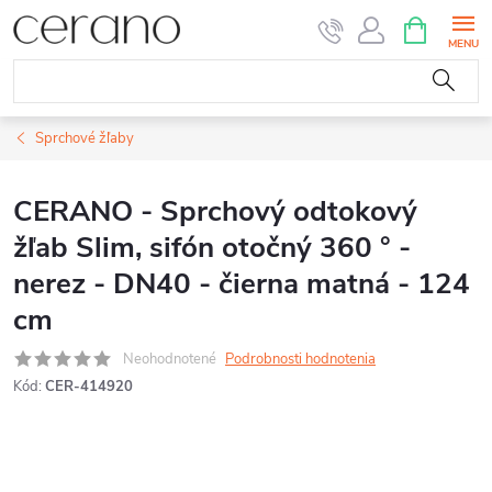
Prejsť
NÁKUPN
KOŠÍK
na
obsah
Sprchové žľaby
CERANO - Sprchový odtokový
žľab Slim, sifón otočný 360 ° -
nerez - DN40 - čierna matná - 124
cm
Neohodnotené
Podrobnosti hodnotenia
Kód:
CER-414920