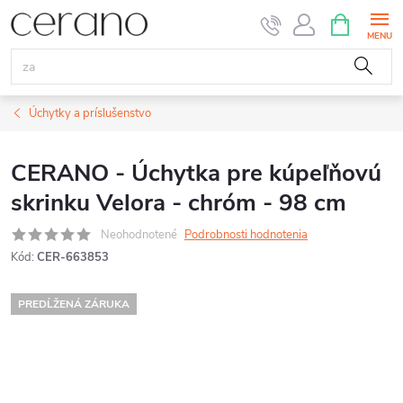
Prejsť
NÁKUPN
KOŠÍK
na
obsah
Úchytky a príslušenstvo
CERANO - Úchytka pre kúpeľňovú
skrinku Velora - chróm - 98 cm
Neohodnotené
Podrobnosti hodnotenia
Kód:
CER-663853
PREDĹŽENÁ ZÁRUKA