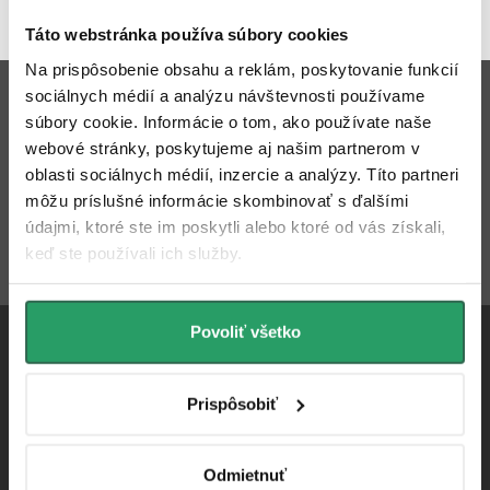
Zobraziť recenzie
Táto webstránka používa súbory cookies
Z
Na prispôsobenie obsahu a reklám, poskytovanie funkcií
sociálnych médií a analýzu návštevnosti používame
Odoberať newsletter
á
súbory cookie. Informácie o tom, ako používate naše
webové stránky, poskytujeme aj našim partnerom v
p
oblasti sociálnych médií, inzercie a analýzy. Títo partneri
Email
ODOBERAŤ
ä
môžu príslušné informácie skombinovať s ďalšími
údajmi, ktoré ste im poskytli alebo ktoré od vás získali,
t
Vložením e-mailu súhlasíte s
podmienkami ochrany osobných
keď ste používali ich služby.
údajov
i
e
Povoliť všetko
Prispôsobiť
info
@
cerano.sk
+421 232 195 445
Odmietnuť