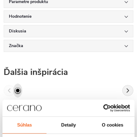
Parametre produktu
Hodnotenie
Diskusia
Značka
Ďalšia inšpirácia
Súhlas
Detaily
O cookies
Hodnotenie zákazníkov
4,8
2420 hodnotení