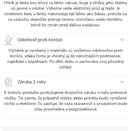
Hliník je ľahký kov, ktorý sa ľahko valcuje, lisuje a ohýba, jeho zliatiny
sú pevné a odolné. Výborne vedie elektrický prúd aj teplo. Je
striebristo biely a ľahký, nekoroduje tak ľahko ako železo, pretože sa
na vzduchu okamžite pokryje tenkou vrstvičkou oxidu hlinitého,
ktorá ho chráni pred ďalšou oxidáciou.
Odolnosť proti korózii
Výrobok je vyrobený z materiálu so zvýšenou odolnosťou proti
korózii, vďaka čomu je vhodný aj do náročnejších podmienok,
napríklad v kúpeľniach. Po dlhú dobu si zachováva svoj pôvodný
vzhľad.
Záruka 2 roky
K tomuto produktu poskytujeme dvojročnú záruku a naše prémiové
služby. Tie zaistia, že prípadné otázky alebo potreby budú vyriešené
rýchlo a efektívne, čo zaisťuje, že vaša skúsenosť s produktom bude
vždy prvotriedna a bezproblémová.