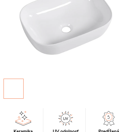
Keramika
UV odolnosť
Predĺžená