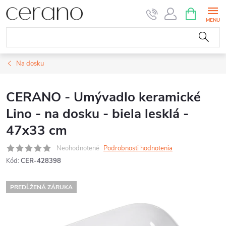
Prejsť
NÁKUPN
KOŠÍK
na
obsah
Na dosku
CERANO - Umývadlo keramické
Lino - na dosku - biela lesklá -
47x33 cm
Neohodnotené
Podrobnosti hodnotenia
Kód:
CER-428398
PREDĹŽENÁ ZÁRUKA