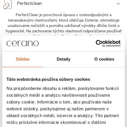
Perfectclean
PerfectClean je povrchová úprava s vodoodpudivými a
nenasiakavými vlastnosťami, ktorá uľahčuje čistenie, obmedzuje
usadzovanie nečistôt a pomáha udržiavať výrobky dlhšie čisté a
hygienické. Na zachovanie týchto vlastností odporúčame používať
čistiace prostriedky z našej ponuky.
UV odolnosť
Súhlas
Detaily
O cookies
Odolnosť voči UV žiareniu je zaistená použitím UV stabilizátorov,
kvalitných pigmentov a kontrolovanej výrobnej technológie, ktoré
obmedzujú degradáciu materiálu a zmeny farebnosti pri dlhodobom
vystavení UV žiareniu.
Táto webstránka používa súbory cookies
Na prispôsobenie obsahu a reklám, poskytovanie funkcií
Predĺžená záruka 5 rokov
sociálnych médií a analýzu návštevnosti používame
K tomuto produktu poskytujeme päťročnú záruku, čo znamená, že
súbory cookie. Informácie o tom, ako používate naše
sa môžete dlhodobo spoľahnúť na jeho kvalitu a odolnosť. Navyše,
webové stránky, poskytujeme aj našim partnerom v
naše prémiové služby zaistia, že prípadné otázky alebo potreby
oblasti sociálnych médií, inzercie a analýzy. Títo partneri
budú vyriešené rýchlo a efektívne. Táto kombinácia zaisťuje, že vaša
môžu príslušné informácie skombinovať s ďalšími
skúsenosť s produktom bude vždy prvotriedna a bezproblémová.