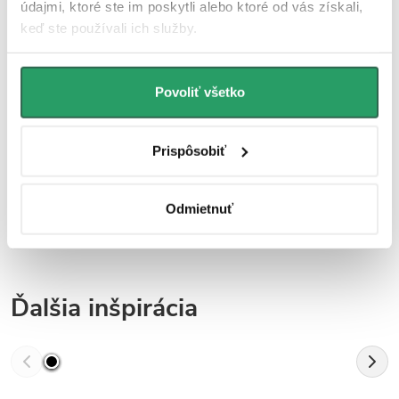
údajmi, ktoré ste im poskytli alebo ktoré od vás získali,
keď ste používali ich služby.
Parametre produktu
Povoliť všetko
Súbory na stiahnutie
Hodnotenie
Prispôsobiť
Diskusia
Odmietnuť
Značka
Ďalšia inšpirácia