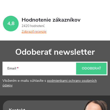
Hodnotenie zákazníkov
4,8
2420 hodnotení
Zobraziť recenzie
Z
Odoberať newsletter
á
p
Email
ODOBERAŤ
ä
t
Vložením e-mailu súhlasíte s
podmienkami ochrany osobných
údajov
i
e