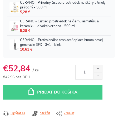
€52,84
/ ks
€42,96 bez DPH
Jednotková
cena:
PRIDAŤ DO KOŠÍKA
Opýtať sa
Strážiť
Zdieľať