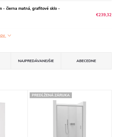
 čierna matná, grafitové sklo -
€239,32
ktov
NAJPREDÁVANEJŠIE
ABECEDNE
PREDĹŽENÁ ZÁRUKA