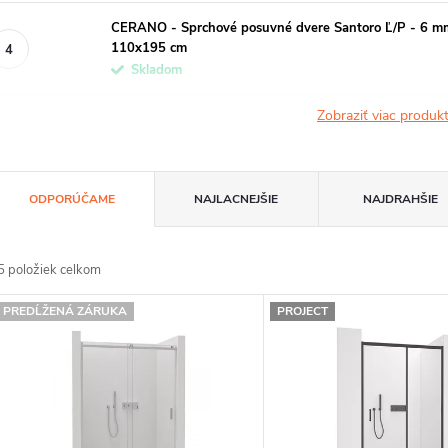
CERANO - Sprchové posuvné dvere Santoro Ľ/P - 6 mm -
110x195 cm
Skladom
Zobraziť viac produ
R
ODPORÚČAME
NAJLACNEJŠIE
NAJDRAHŠIE
a
d
5
položiek celkom
e
V
PREDĹŽENÁ ZÁRUKA
PROJECT
n
ý
p
e