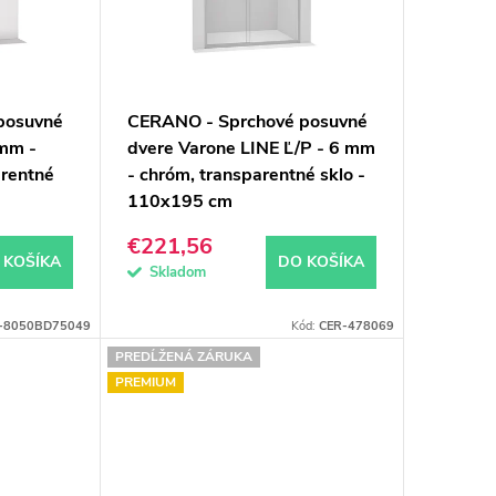
posuvné
CERANO - Sprchové posuvné
 mm -
dvere Varone LINE Ľ/P - 6 mm
arentné
- chróm, transparentné sklo -
110x195 cm
€221,56
 KOŠÍKA
DO KOŠÍKA
Skladom
-8050BD75049
Kód:
CER-478069
PREDĹŽENÁ ZÁRUKA
PREMIUM