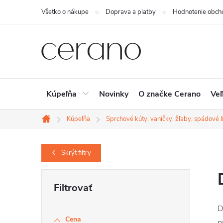
Prejsť
Všetko o nákupe
Doprava a platby
Hodnotenie obch
na
obsah
Kúpeľňa
Novinky
O značke Cerano
Veľ
Kúpeľňa
Sprchové kúty, vaničky, žľaby, spádové li
Domov
Skrýt
filtry
B
o
D
č
Cena
p