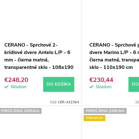
CERANO - Sprchové 2-
CERANO - Sprchové 
krídlové dvere Antelo L/P - 6
dvere Marino L/P - 6
mm - čierna matná,
čierna matná, transp
transparentné sklo - 108x190
sklo - 110x190 cm
cm
€248,20
€230,44
DO KOŠÍKA
DO
Skladom
Skladom
Kód:
CER-432364
K
PREDĹŽENÁ ZÁRUKA
PREDĹŽENÁ ZÁRUKA
PREMIUM