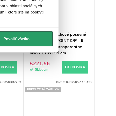
om v oblasti sociálnych
mi, ktoré ste im poskytli
posuvné
CERANO - Sprchové posuvné
Povoliť všetko
8 mm -
dvere Varone POINT Ľ/P - 6
arentné
mm - chróm, transparentné
sklo - 110x195 cm
€221,56
 KOŠÍKA
DO KOŠÍKA
Skladom
R-8050BD7259
Kód:
CER-DY505-110-195
PREDĹŽENÁ ZÁRUKA