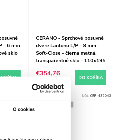
posuvné
CERANO - Sprchové posuvné
/P - 6 mm
dvere Lantono Ľ/P - 8 mm -
ové sklo
Soft-Close - čierna matná,
transparentné sklo - 110x195
cm
€354,76
 KOŠÍKA
DO KOŠÍKA
Skladom
ód:
CER-478108
Kód:
CER-432043
PREDĹŽENÁ ZÁRUKA
O cookies
vnosti používame súbory