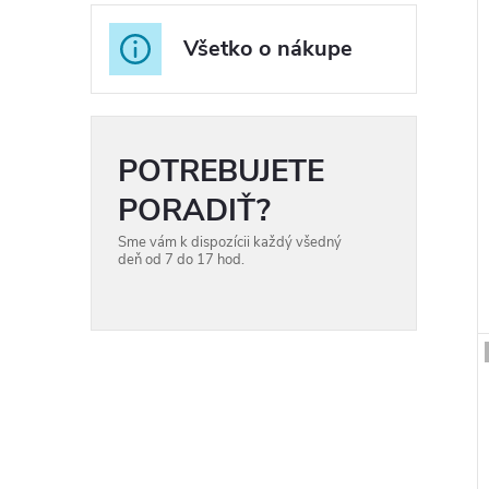
Všetko o nákupe
r
r
POTREBUJETE
PORADIŤ?
Sme vám k dispozícii každý všedný
t
deň od 7 do 17 hod.
t