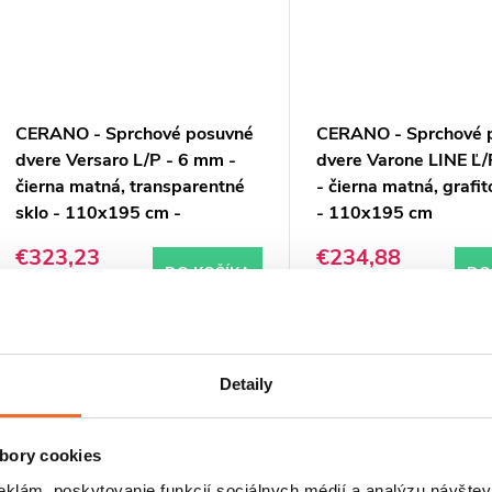
CERANO - Sprchové posuvné
CERANO - Sprchové 
dvere Versaro L/P - 6 mm -
dvere Varone LINE Ľ
čierna matná, transparentné
- čierna matná, grafit
sklo - 110x195 cm -
- 110x195 cm
zasúvacia
€323,23
€234,88
DO KOŠÍKA
DO
Skladom
Skladom
Kód:
CER-8050BD80331
K
PREDĹŽENÁ ZÁRUKA
PREDĹŽENÁ ZÁRUKA
Detaily
bory cookies
eklám, poskytovanie funkcií sociálnych médií a analýzu návšte