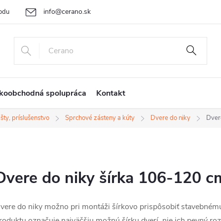
info@cerano.sk
odu
Cenová ponuka na mieru
Vrátenie tovaru a reklamácia
Ob
+421 232 195 445
koobchodná spolupráca
Kontakt
šty, príslušenstvo
Sprchové zásteny a kúty
Dvere do niky
Dver
Dvere do niky šírka 106-120 c
vere do niky možno pri montáži šírkovo prispôsobiť stavebné
roduktu označuje najväčšiu možnú šírku dverí, nie ich pevný ro