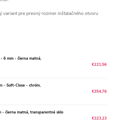
ý variant pre presný rozmer inštalačného otvoru
 6 mm - čierna matná,
€221,56
 - Soft-Close - chróm,
€354,76
- čierna matná, transparentné sklo
€323,23