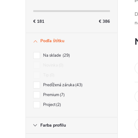
n
D
ý
€
181
€
386
n
p
Podľa štítku
a
n
Na sklade
29
e
Novinka
0
Tip
0
l
Predĺžená záruka
43
Premium
7
Project
2
Farba profilu