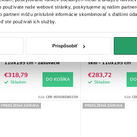
o používate naše webové stránky, poskytujeme aj našim partner
to partneri môžu príslušné informácie skombinovať s ďalšími údaj
ď ste používali ich služby.
CERANO - Sprchové posuvné
CERANO - Sprchové 
Prispôsobiť
dvere Versaro L/P - 6 mm -
dvere Santoro Ľ/P - 
chróm, transparentné sklo -
čierna matná, transp
110x195 cm - zasúvacie
sklo - 110x195 cm
€318,79
€283,72
DO KOŠÍKA
DO
Skladom
Skladom
Kód:
CER-8050BD80339
Kód:
CE
PREDĹŽENÁ ZÁRUKA
PREDĹŽENÁ ZÁRUKA