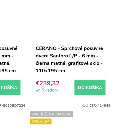
posuvné
CERANO - Sprchové posuvné
8 mm -
dvere Santoro Ľ/P - 6 mm -
atná,
čierna matná, grafitové sklo -
x195 cm
110x195 cm
€239,32
 KOŠÍKA
DO KOŠÍKA
Skladom
R-8050BD7236
Kód:
CER-424948
PREDĹŽENÁ ZÁRUKA
PREMIUM