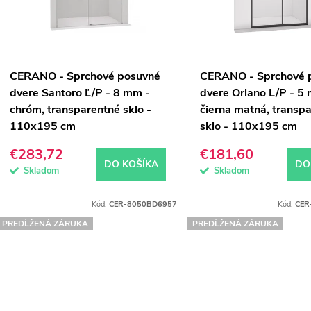
p
s
p
o
CERANO - Sprchové posuvné
CERANO - Sprchové 
d
o
dvere Santoro Ľ/P - 8 mm -
dvere Orlano L/P - 5
chróm, transparentné sklo -
čierna matná, transp
u
d
110x195 cm
sklo - 110x195 cm
k
u
€283,72
€181,60
DO KOŠÍKA
DO
k
Skladom
Skladom
o
Kód:
CER-8050BD6957
Kód:
CER
v
o
PREDĹŽENÁ ZÁRUKA
PREDĹŽENÁ ZÁRUKA
v