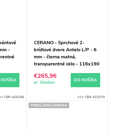
pántové
CERANO - Sprchové 2-
 mm -
krídlové dvere Antelo L/P - 6
arentné
mm - čierna matná,
transparentné sklo - 116x190
cm
€265,96
 KOŠÍKA
DO KOŠÍKA
Skladom
ód:
CER-420246
Kód:
CER-432370
PREDĹŽENÁ ZÁRUKA