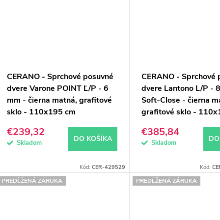
CERANO - Sprchové posuvné
CERANO - Sprchové 
dvere Varone POINT Ľ/P - 6
dvere Lantono L/P - 
mm - čierna matná, grafitové
Soft-Close - čierna m
sklo - 110x195 cm
grafitové sklo - 110
€239,32
€385,84
DO KOŠÍKA
DO
Skladom
Skladom
Kód:
CER-429529
Kód:
CE
PREDĹŽENÁ ZÁRUKA
PREDĹŽENÁ ZÁRUKA