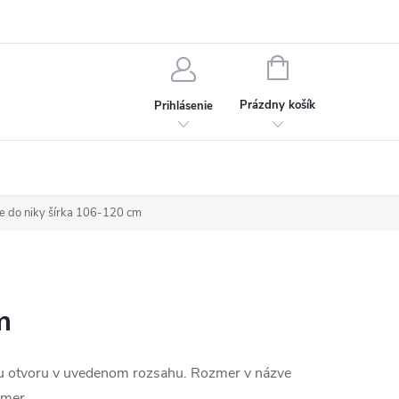
chodné podmienky
Ochrana osobných údajov
Kontakt
NÁKUPNÝ
KOŠÍK
Prázdny košík
Prihlásenie
e do niky šírka 106-120 cm
m
mu otvoru v uvedenom rozsahu. Rozmer v názve
zmer.