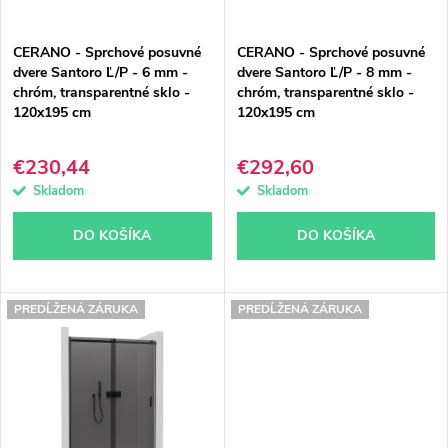
p
p
CERANO - Sprchové posuvné
CERANO - Sprchové posuvné
r
r
dvere Santoro Ľ/P - 6 mm -
dvere Santoro Ľ/P - 8 mm -
chróm, transparentné sklo -
chróm, transparentné sklo -
o
o
120x195 cm
120x195 cm
d
d
€230,44
€292,60
u
u
Skladom
Skladom
k
k
DO KOŠÍKA
DO KOŠÍKA
t
t
o
o
PREDĹŽENÁ ZÁRUKA
PREDĹŽENÁ ZÁRUKA
v
v