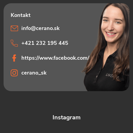
p
e
i
s
info
@
cerano.sk
u
+421 232 195 445
https://www.facebook.com/ceranosk
cerano_sk
Instagram