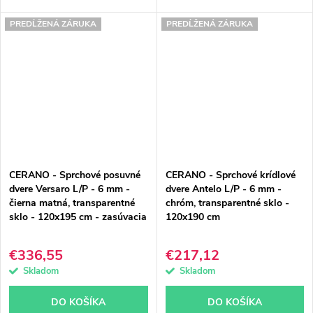
PREDĹŽENÁ ZÁRUKA
PREDĹŽENÁ ZÁRUKA
CERANO - Sprchové posuvné
CERANO - Sprchové krídlové
dvere Versaro L/P - 6 mm -
dvere Antelo L/P - 6 mm -
čierna matná, transparentné
chróm, transparentné sklo -
sklo - 120x195 cm - zasúvacia
120x190 cm
€336,55
€217,12
Skladom
Skladom
DO KOŠÍKA
DO KOŠÍKA