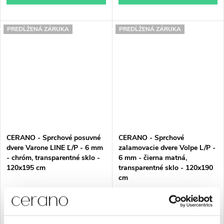
PREDĹŽENÁ ZÁRUKA
PREDĹŽENÁ ZÁRUKA
CERANO - Sprchové posuvné
CERANO - Sprchové
dvere Varone LINE Ľ/P - 6 mm
zalamovacie dvere Volpe L/P -
- chróm, transparentné sklo -
6 mm - čierna matná,
120x195 cm
transparentné sklo - 120x190
cm
€230,44
€230,44
Skladom
Skladom