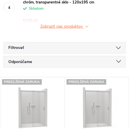
chróm, transparentné sklo - 120x195 cm
Skladom
€230,44
Zobraziť viac produktov
Filtrovať
R
Odporúčame
a
Najlacnejšie
V
d
PREDĹŽENÁ ZÁRUKA
PREDĹŽENÁ ZÁRUKA
Najdrahšie
ý
e
Najpredávanejšie
p
n
Abecedne
i
i
s
e