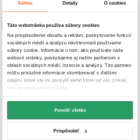
DO KOŠÍKA
DO KOŠÍKA
Súhlas
Detaily
O cookies
Táto webstránka používa súbory cookies
PREDĹŽENÁ ZÁRUKA
PREDĹŽENÁ ZÁRUKA
Na prispôsobenie obsahu a reklám, poskytovanie funkcií
sociálnych médií a analýzu návštevnosti používame
súbory cookie. Informácie o tom, ako používate naše
webové stránky, poskytujeme aj našim partnerom v
oblasti sociálnych médií, inzercie a analýzy. Títo partneri
môžu príslušné informácie skombinovať s ďalšími
údajmi, ktoré ste im poskytli alebo ktoré od vás získali,
keď ste používali ich služby.
CERANO - Sprchové krídlové
CERANO - Sprchové krídlové
dvere Antelo s pevnou časťou
dvere Antelo s pevnou časťou
L/P - 6 mm - čierna matná,
L/P - 6 mm - chróm,
Povoliť všetko
transparentné sklo -
transparentné sklo -
120(80+40)x190 cm
120(90+30)x190 cm
€274,39
€269,95
Prispôsobiť
Skladom
Skladom