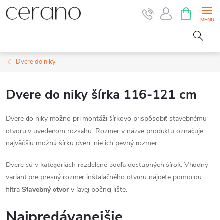
Prejsť
NÁKUPN
KOŠÍK
na
obsah
Dvere do niky
Dvere do niky šírka 116-121 cm
Dvere do niky možno pri montáži šírkovo prispôsobiť stavebnému
otvoru v uvedenom rozsahu. Rozmer v názve produktu označuje
najväčšiu možnú šírku dverí, nie ich pevný rozmer.
Dvere sú v kategóriách rozdelené podľa dostupných šírok. Vhodný
variant pre presný rozmer inštalačného otvoru nájdete pomocou
filtra
Stavebný otvor
v ľavej bočnej lište.
Najpredávanejšie