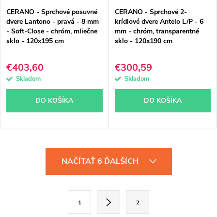
CERANO - Sprchové posuvné
CERANO - Sprchové 2-
dvere Lantono - pravá - 8 mm
krídlové dvere Antelo L/P - 6
- Soft-Close - chróm, mliečne
mm - chróm, transparentné
sklo - 120x195 cm
sklo - 120x190 cm
€403,60
€300,59
Skladom
Skladom
DO KOŠÍKA
DO KOŠÍKA
O
NAČÍTAŤ 6 ĎALŠÍCH
v
l
S
1
2
á
t