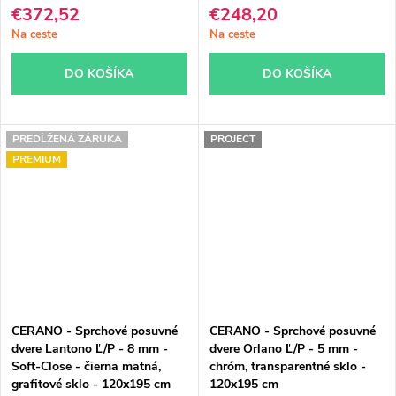
€372,52
€248,20
Na ceste
Na ceste
DO KOŠÍKA
DO KOŠÍKA
PREDĹŽENÁ ZÁRUKA
PROJECT
PREMIUM
CERANO - Sprchové posuvné
CERANO - Sprchové posuvné
dvere Lantono Ľ/P - 8 mm -
dvere Orlano Ľ/P - 5 mm -
Soft-Close - čierna matná,
chróm, transparentné sklo -
grafitové sklo - 120x195 cm
120x195 cm