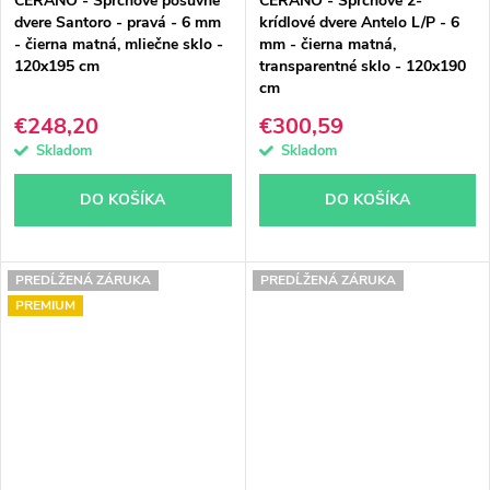
CERANO - Sprchové posuvné
CERANO - Sprchové 2-
dvere Santoro - pravá - 6 mm
krídlové dvere Antelo L/P - 6
- čierna matná, mliečne sklo -
mm - čierna matná,
120x195 cm
transparentné sklo - 120x190
cm
€248,20
€300,59
Skladom
Skladom
DO KOŠÍKA
DO KOŠÍKA
PREDĹŽENÁ ZÁRUKA
PREDĹŽENÁ ZÁRUKA
PREMIUM