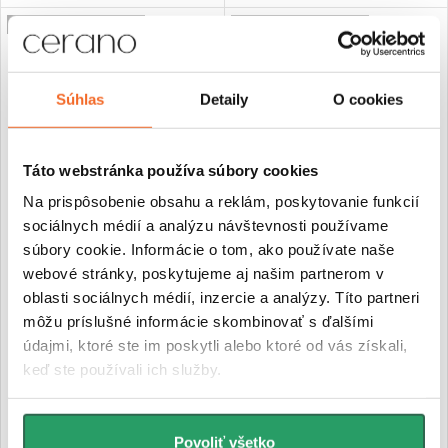
PREDĹŽENÁ ZÁRUKA
PREDĹŽENÁ ZÁRUKA
Súhlas
Detaily
O cookies
Táto webstránka používa súbory cookies
Na prispôsobenie obsahu a reklám, poskytovanie funkcií
sociálnych médií a analýzu návštevnosti používame
CERANO - Sprchové posuvné
CERANO - Sprchové posuvné
súbory cookie. Informácie o tom, ako používate naše
dvere Santoro Ľ/P - 8 mm -
dvere Varone POINT Ľ/P - 6
webové stránky, poskytujeme aj našim partnerom v
čierna matná, grafitové sklo -
mm - čierna matná,
oblasti sociálnych médií, inzercie a analýzy. Títo partneri
160x195 cm
transparentné sklo - 160x195
cm
môžu príslušné informácie skombinovať s ďalšími
údajmi, ktoré ste im poskytli alebo ktoré od vás získali,
€372,52
€292,60
keď ste používali ich služby.
Na ceste
Skladom
DO KOŠÍKA
DO KOŠÍKA
Povoliť všetko