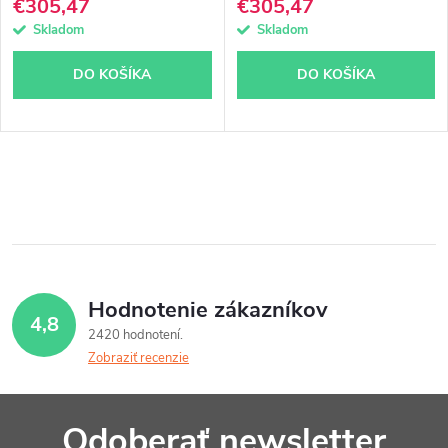
€305,47
€305,47
Skladom
Skladom
DO KOŠÍKA
DO KOŠÍKA
O
v
l
á
Hodnotenie zákazníkov
4,8
d
2420 hodnotení
Zobraziť recenzie
a
c
Z
Odoberať newsletter
i