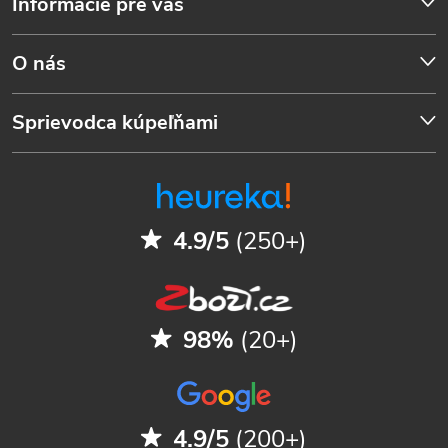
Informácie pre vás
O nás
Sprievodca kúpeľňami
4.9/5
(250+)
98%
(20+)
4.9/5
(200+)