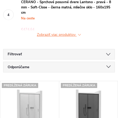
CERANO - Sprchové posuvné dvere Lantono - pravá - 8
mm - Soft-Close - čierna matná, mliečne sklo - 160x195
cm
Na ceste
€474,64
Zobraziť viac produktov
Filtrovať
R
Odporúčame
a
Najlacnejšie
V
d
PREDĹŽENÁ ZÁRUKA
PREDĹŽENÁ ZÁRUKA
Najdrahšie
ý
e
Najpredávanejšie
p
n
Abecedne
i
i