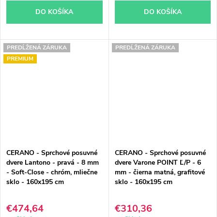
DO KOŠÍKA
DO KOŠÍKA
PREDĹŽENÁ ZÁRUKA
PREDĹŽENÁ ZÁRUKA
PREMIUM
CERANO - Sprchové posuvné
CERANO - Sprchové posuvné
dvere Lantono - pravá - 8 mm
dvere Varone POINT Ľ/P - 6
- Soft-Close - chróm, mliečne
mm - čierna matná, grafitové
sklo - 160x195 cm
sklo - 160x195 cm
€474,64
€310,36