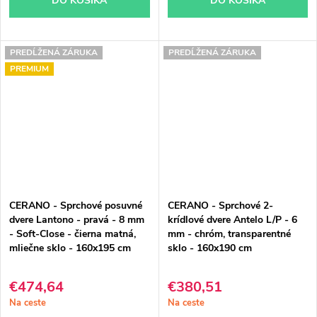
DO KOŠÍKA
DO KOŠÍKA
PREDĹŽENÁ ZÁRUKA
PREDĹŽENÁ ZÁRUKA
PREMIUM
CERANO - Sprchové posuvné
CERANO - Sprchové 2-
dvere Lantono - pravá - 8 mm
krídlové dvere Antelo L/P - 6
- Soft-Close - čierna matná,
mm - chróm, transparentné
mliečne sklo - 160x195 cm
sklo - 160x190 cm
€474,64
€380,51
Na ceste
Na ceste