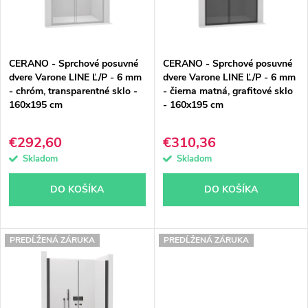
s
e
p
p
CERANO - Sprchové posuvné
CERANO - Sprchové posuvné
r
r
dvere Varone LINE Ľ/P - 6 mm
dvere Varone LINE Ľ/P - 6 mm
- chróm, transparentné sklo -
- čierna matná, grafitové sklo
o
o
160x195 cm
- 160x195 cm
d
d
€292,60
€310,36
u
u
Skladom
Skladom
k
k
DO KOŠÍKA
DO KOŠÍKA
t
t
o
o
PREDĹŽENÁ ZÁRUKA
PREDĹŽENÁ ZÁRUKA
v
v