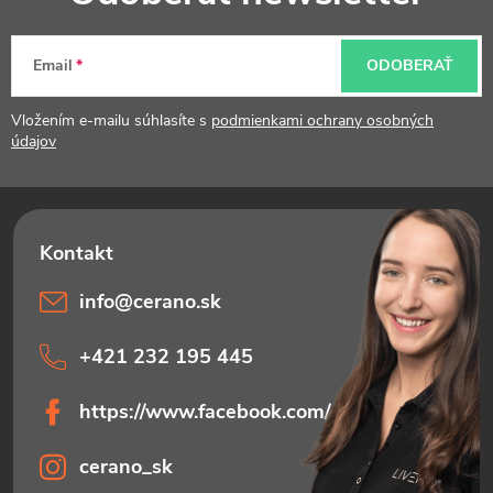
á
e
p
p
Email
ODOBERAŤ
ä
r
t
Vložením e-mailu súhlasíte s
podmienkami ochrany osobných
v
údajov
i
k
e
y
v
ý
info
@
cerano.sk
p
+421 232 195 445
i
https://www.facebook.com/ceranosk
s
u
cerano_sk