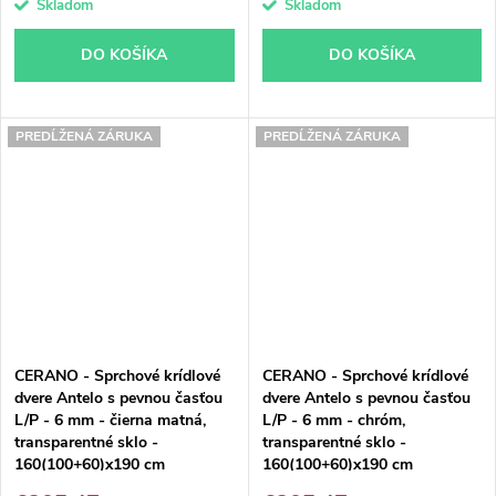
Skladom
Skladom
DO KOŠÍKA
DO KOŠÍKA
PREDĹŽENÁ ZÁRUKA
PREDĹŽENÁ ZÁRUKA
CERANO - Sprchové krídlové
CERANO - Sprchové krídlové
dvere Antelo s pevnou časťou
dvere Antelo s pevnou časťou
L/P - 6 mm - čierna matná,
L/P - 6 mm - chróm,
transparentné sklo -
transparentné sklo -
160(100+60)x190 cm
160(100+60)x190 cm