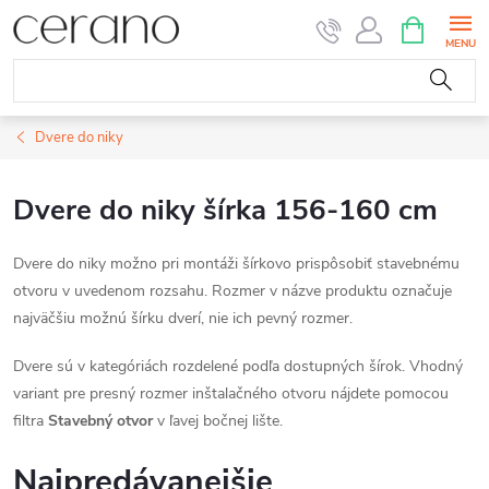
Prejsť
NÁKUPN
KOŠÍK
na
obsah
Dvere do niky
Dvere do niky šírka 156-160 cm
Dvere do niky možno pri montáži šírkovo prispôsobiť stavebnému
otvoru v uvedenom rozsahu. Rozmer v názve produktu označuje
najväčšiu možnú šírku dverí, nie ich pevný rozmer.
Dvere sú v kategóriách rozdelené podľa dostupných šírok. Vhodný
variant pre presný rozmer inštalačného otvoru nájdete pomocou
filtra
Stavebný otvor
v ľavej bočnej lište.
Najpredávanejšie