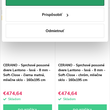
PREDĹŽENÁ ZÁRUKA
PREDĹŽENÁ ZÁRUKA
Prispôsobiť
PREMIUM
PREMIUM
Odmietnuť
CERANO - Sprchové posuvné
CERANO - Sprchové posuvné
dvere Lantono - ľavá - 8 mm -
dvere Lantono - ľavá - 8 mm -
Soft-Close - čierna matná,
Soft-Close - chróm, mliečne
mliečne sklo - 160x195 cm
sklo - 160x195 cm
€474,64
€474,64
Skladom
Skladom