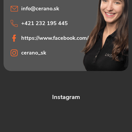
v
ý
info
@
cerano.sk
p
+421 232 195 445
i
https://www.facebook.com/ceranosk
s
u
cerano_sk
Instagram