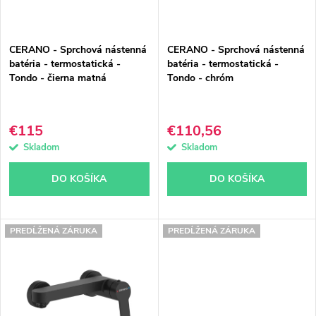
s
e
p
p
CERANO - Sprchová nástenná
CERANO - Sprchová nástenná
r
r
batéria - termostatická -
batéria - termostatická -
Tondo - čierna matná
Tondo - chróm
o
o
d
d
€115
€110,56
u
u
Skladom
Skladom
k
k
DO KOŠÍKA
DO KOŠÍKA
t
t
o
o
PREDĹŽENÁ ZÁRUKA
PREDĹŽENÁ ZÁRUKA
v
v