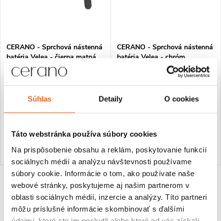
CERANO - Sprchová nástenná
CERANO - Sprchová nástenná
batéria Velea - čierna matná
batéria Velea - chróm
Súhlas
Detaily
O cookies
€83,92
€79,48
Skladom
Skladom
Táto webstránka používa súbory cookies
DO KOŠÍKA
DO KOŠÍKA
Na prispôsobenie obsahu a reklám, poskytovanie funkcií
sociálnych médií a analýzu návštevnosti používame
súbory cookie. Informácie o tom, ako používate naše
webové stránky, poskytujeme aj našim partnerom v
O
oblasti sociálnych médií, inzercie a analýzy. Títo partneri
v
môžu príslušné informácie skombinovať s ďalšími
údajmi, ktoré ste im poskytli alebo ktoré od vás získali,