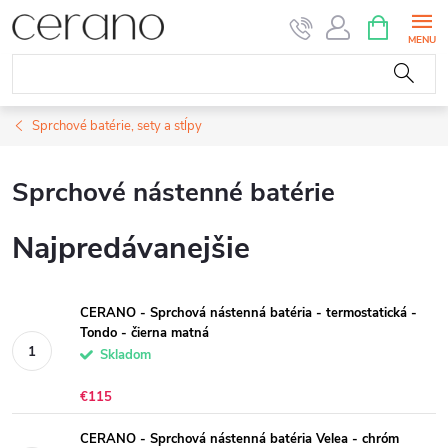
Prejsť
NÁKUPN
KOŠÍK
na
obsah
Sprchové batérie, sety a stĺpy
Sprchové nástenné batérie
Najpredávanejšie
CERANO - Sprchová nástenná batéria - termostatická -
Tondo - čierna matná
Skladom
€115
CERANO - Sprchová nástenná batéria Velea - chróm