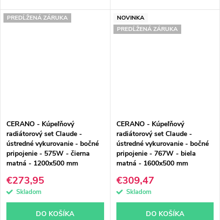
PREDĹŽENÁ ZÁRUKA
NOVINKA
PREDĹŽENÁ ZÁRUKA
CERANO - Kúpeľňový
CERANO - Kúpeľňový
radiátorový set Claude -
radiátorový set Claude -
ústredné vykurovanie - bočné
ústredné vykurovanie - bočné
pripojenie - 575W - čierna
pripojenie - 767W - biela
matná - 1200x500 mm
matná - 1600x500 mm
€273,95
€309,47
Skladom
Skladom
DO KOŠÍKA
DO KOŠÍKA