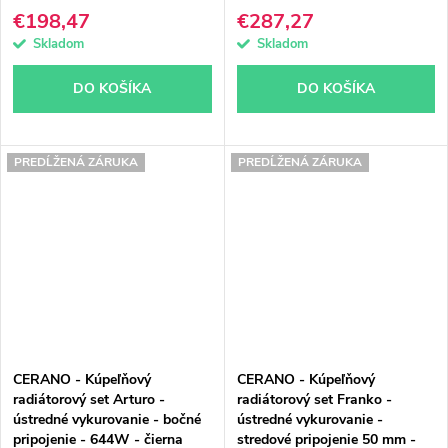
1800x500 mm
1200x500 mm
€198,47
€287,27
Skladom
Skladom
DO KOŠÍKA
DO KOŠÍKA
PREDĹŽENÁ ZÁRUKA
PREDĹŽENÁ ZÁRUKA
CERANO - Kúpeľňový
CERANO - Kúpeľňový
radiátorový set Arturo -
radiátorový set Franko -
ústredné vykurovanie - bočné
ústredné vykurovanie -
pripojenie - 644W - čierna
stredové pripojenie 50 mm -