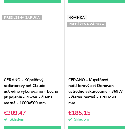
PREDĹŽENÁ ZÁRUKA
NOVINKA
PREDĹŽENÁ ZÁRUKA
CERANO - Kúpeľňový
CERANO - Kúpeľňový
radiátorový set Claude -
radiátorový set Donovan -
ústredné vykurovanie - bočné
ústredné vykurovanie - 369W
pripojenie - 767W - čierna
- čierna matná - 1200x500
matná - 1600x500 mm
mm
€309,47
€185,15
Skladom
Skladom