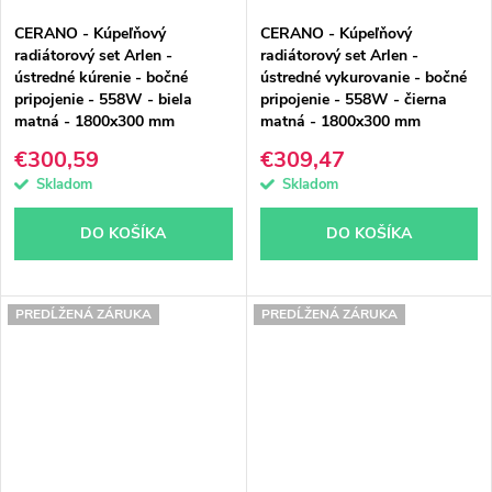
CERANO - Kúpeľňový
CERANO - Kúpeľňový
radiátorový set Arlen -
radiátorový set Arlen -
ústredné kúrenie - bočné
ústredné vykurovanie - bočné
pripojenie - 558W - biela
pripojenie - 558W - čierna
matná - 1800x300 mm
matná - 1800x300 mm
€300,59
€309,47
Skladom
Skladom
DO KOŠÍKA
DO KOŠÍKA
PREDĹŽENÁ ZÁRUKA
PREDĹŽENÁ ZÁRUKA