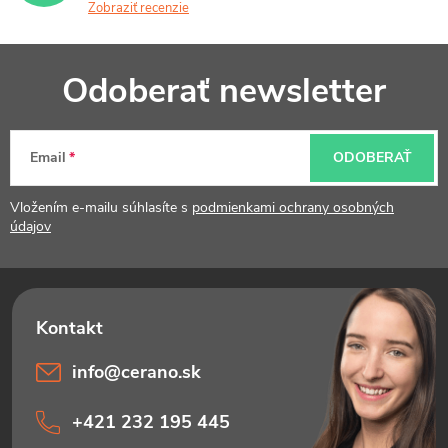
a
Zobraziť recenzie
p
n
Z
r
i
Odoberať newsletter
v
e
á
k
p
Email
ODOBERAŤ
y
ä
v
t
Vložením e-mailu súhlasíte s
podmienkami ochrany osobných
údajov
ý
i
p
e
i
s
info
@
cerano.sk
u
+421 232 195 445