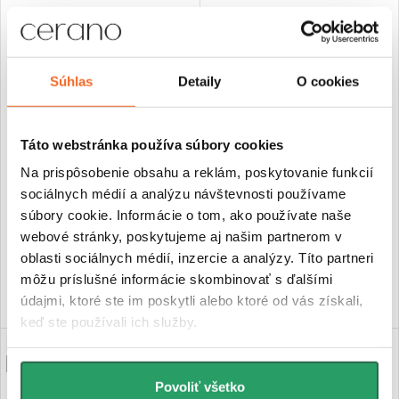
Súhlas
Detaily
O cookies
CERANO - Kúpeľňový
CERANO - Kúpeľňový
radiátorový set Burke -
radiátorový set Burke -
Táto webstránka používa súbory cookies
ústredné vykurovanie -
ústredné vykurovanie -
asymetrické pripojenie 50 mm
asymetrické pripojenie 50 mm
Na prispôsobenie obsahu a reklám, poskytovanie funkcií
- 359W - čierna matná -
- 513W - biela matná -
sociálnych médií a analýzu návštevnosti používame
1000x500 mm
1500x500 mm
€220,67
€260,63
súbory cookie. Informácie o tom, ako používate naše
webové stránky, poskytujeme aj našim partnerom v
Skladom
Skladom
oblasti sociálnych médií, inzercie a analýzy. Títo partneri
DO KOŠÍKA
DO KOŠÍKA
môžu príslušné informácie skombinovať s ďalšími
údajmi, ktoré ste im poskytli alebo ktoré od vás získali,
keď ste používali ich služby.
NOVINKA
PREDĹŽENÁ ZÁRUKA
PREDĹŽENÁ ZÁRUKA
Povoliť všetko