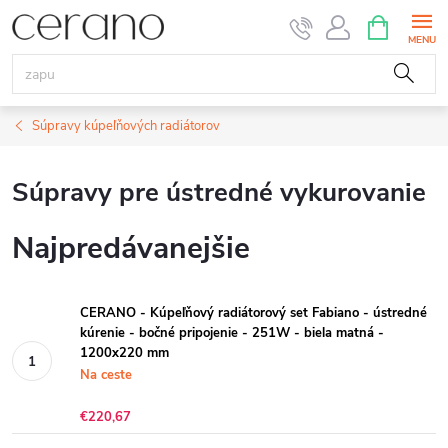
Prejsť
NÁKUPN
KOŠÍK
na
obsah
Súpravy kúpeľňových radiátorov
Súpravy pre ústredné vykurovanie
Najpredávanejšie
CERANO - Kúpeľňový radiátorový set Fabiano - ústredné
kúrenie - bočné pripojenie - 251W - biela matná -
1200x220 mm
Na ceste
€220,67