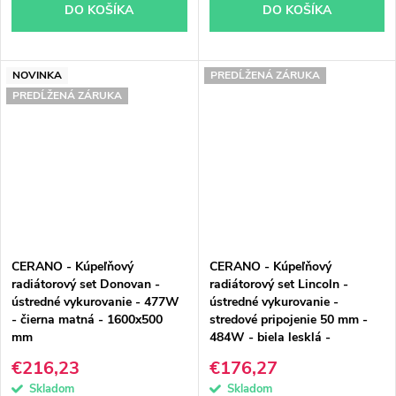
DO KOŠÍKA
DO KOŠÍKA
NOVINKA
PREDĹŽENÁ ZÁRUKA
PREDĹŽENÁ ZÁRUKA
CERANO - Kúpeľňový
CERANO - Kúpeľňový
radiátorový set Donovan -
radiátorový set Lincoln -
ústredné vykurovanie - 477W
ústredné vykurovanie -
- čierna matná - 1600x500
stredové pripojenie 50 mm -
mm
484W - biela lesklá -
1600x500 mm
€216,23
€176,27
Skladom
Skladom