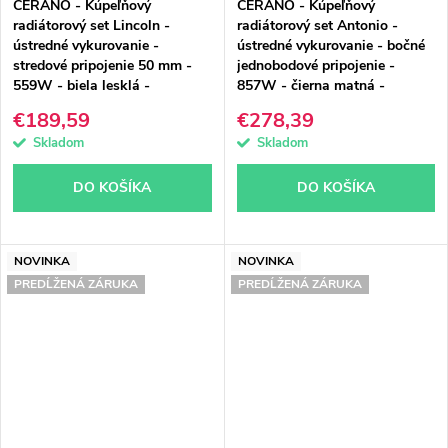
CERANO - Kúpeľňový
CERANO - Kúpeľňový
radiátorový set Lincoln -
radiátorový set Antonio -
ústredné vykurovanie -
ústredné vykurovanie - bočné
stredové pripojenie 50 mm -
jednobodové pripojenie -
559W - biela lesklá -
857W - čierna matná -
1800x500 mm
1460x550 mm
€189,59
€278,39
Skladom
Skladom
DO KOŠÍKA
DO KOŠÍKA
NOVINKA
NOVINKA
PREDĹŽENÁ ZÁRUKA
PREDĹŽENÁ ZÁRUKA