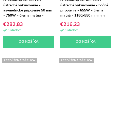
radiátorový set Burke -
radiátorový set Antonio -
ústredné vykurovanie -
ústredné vykurovanie - bočné
asymetrické pripojenie 50 mm
pripojenie - 655W - čierna
- 750W - čierna matná -
matná - 1180x550 mm mm
1600x500 mm
€282,83
€216,23
Skladom
Skladom
DO KOŠÍKA
DO KOŠÍKA
PREDĹŽENÁ ZÁRUKA
PREDĹŽENÁ ZÁRUKA