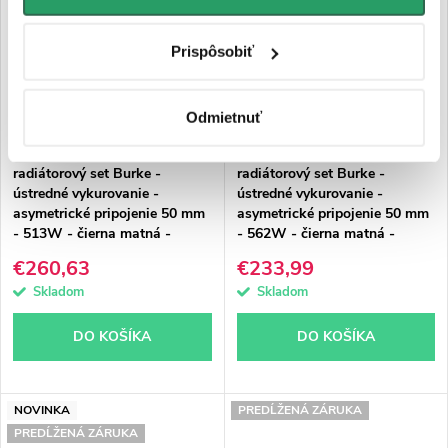
Prispôsobiť
Odmietnuť
CERANO - Kúpeľňový
CERANO - Kúpeľňový
radiátorový set Burke -
radiátorový set Burke -
ústredné vykurovanie -
ústredné vykurovanie -
asymetrické pripojenie 50 mm
asymetrické pripojenie 50 mm
- 513W - čierna matná -
- 562W - čierna matná -
1500x500 mm
1200x500 mm
€260,63
€233,99
Skladom
Skladom
DO KOŠÍKA
DO KOŠÍKA
NOVINKA
PREDĹŽENÁ ZÁRUKA
PREDĹŽENÁ ZÁRUKA