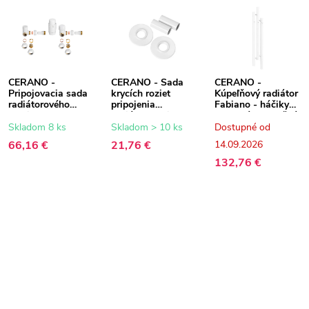
CERANO -
CERANO - Sada
CERANO -
Pripojovacia sada
krycích roziet
Kúpeľňový radiátor
radiátorového
pripojenia
Fabiano - háčiky
ventilu s
radiátora - biela
na uteráky - bočné
termostatickou
lesklá
pripojenie - 251 W
Skladom 8 ks
Skladom > 10 ks
Dostupné od
hlavicou - rohová -
- biela matná -
66,16 €
21,76 €
14.09.2026
biela matná
1200x220 mm
132,76 €