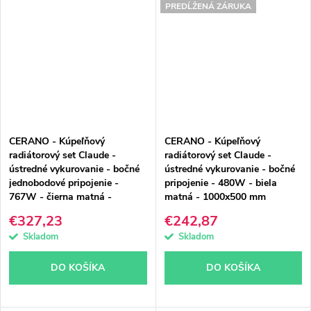
PREDĹŽENÁ ZÁRUKA
CERANO - Kúpeľňový
CERANO - Kúpeľňový
radiátorový set Claude -
radiátorový set Claude -
ústredné vykurovanie - bočné
ústredné vykurovanie - bočné
jednobodové pripojenie -
pripojenie - 480W - biela
767W - čierna matná -
matná - 1000x500 mm
1600x500 mm
€327,23
€242,87
Skladom
Skladom
DO KOŠÍKA
DO KOŠÍKA