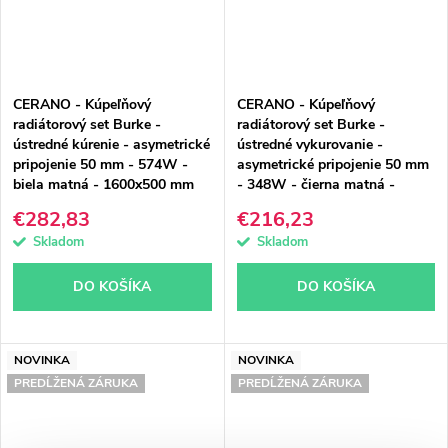
CERANO - Kúpeľňový
CERANO - Kúpeľňový
radiátorový set Burke -
radiátorový set Burke -
ústredné kúrenie - asymetrické
ústredné vykurovanie -
pripojenie 50 mm - 574W -
asymetrické pripojenie 50 mm
biela matná - 1600x500 mm
- 348W - čierna matná -
900x500 mm
€282,83
€216,23
Skladom
Skladom
DO KOŠÍKA
DO KOŠÍKA
NOVINKA
NOVINKA
PREDĹŽENÁ ZÁRUKA
PREDĹŽENÁ ZÁRUKA