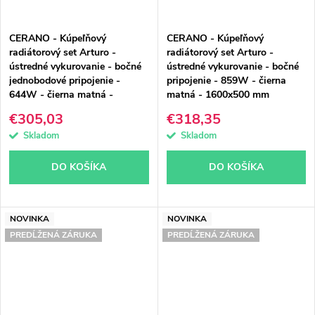
CERANO - Kúpeľňový
CERANO - Kúpeľňový
radiátorový set Arturo -
radiátorový set Arturo -
ústredné vykurovanie - bočné
ústredné vykurovanie - bočné
jednobodové pripojenie -
pripojenie - 859W - čierna
644W - čierna matná -
matná - 1600x500 mm
1200x500 mm
€305,03
€318,35
Skladom
Skladom
DO KOŠÍKA
DO KOŠÍKA
NOVINKA
NOVINKA
PREDĹŽENÁ ZÁRUKA
PREDĹŽENÁ ZÁRUKA