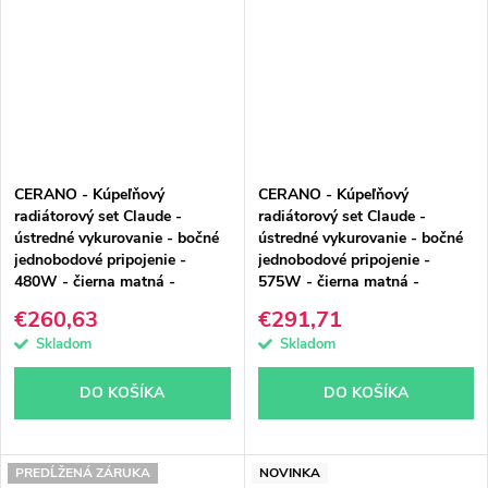
CERANO - Kúpeľňový
CERANO - Kúpeľňový
radiátorový set Claude -
radiátorový set Claude -
ústredné vykurovanie - bočné
ústredné vykurovanie - bočné
jednobodové pripojenie -
jednobodové pripojenie -
480W - čierna matná -
575W - čierna matná -
1000x500 mm
1200x500 mm
€260,63
€291,71
Skladom
Skladom
DO KOŠÍKA
DO KOŠÍKA
PREDĹŽENÁ ZÁRUKA
NOVINKA