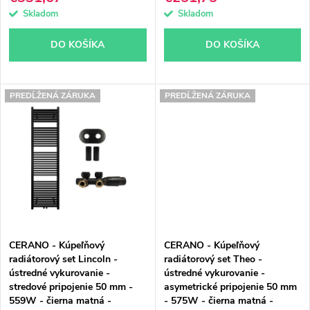
u
u
Skladom
Skladom
k
k
DO KOŠÍKA
DO KOŠÍKA
t
t
o
o
PREDĹŽENÁ ZÁRUKA
PREDĹŽENÁ ZÁRUKA
v
v
CERANO - Kúpeľňový
CERANO - Kúpeľňový
radiátorový set Lincoln -
radiátorový set Theo -
ústredné vykurovanie -
ústredné vykurovanie -
stredové pripojenie 50 mm -
asymetrické pripojenie 50 mm
559W - čierna matná -
- 575W - čierna matná -