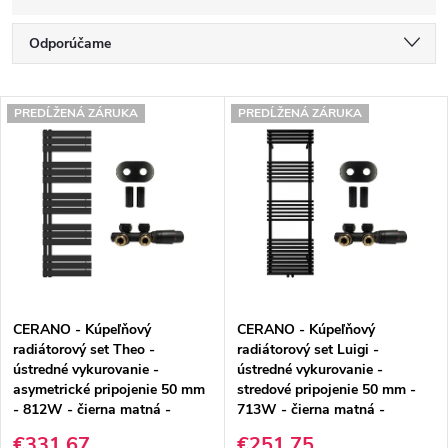
R
Odporúčame
a
Najlacnejšie
V
d
PREDĹŽENÁ ZÁRUKA
PREDĹŽENÁ ZÁRUKA
Najdrahšie
ý
e
Najpredávanejšie
p
n
Abecedne
i
i
s
e
p
p
CERANO - Kúpeľňový
CERANO - Kúpeľňový
r
r
radiátorový set Theo -
radiátorový set Luigi -
ústredné vykurovanie -
ústredné vykurovanie -
o
o
asymetrické pripojenie 50 mm
stredové pripojenie 50 mm -
- 812W - čierna matná -
713W - čierna matná -
d
d
1600x500 mm
1600x500 mm
€331,67
€251,75