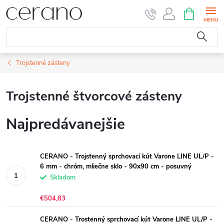
Prejsť
NÁKUPN
KOŠÍK
na
obsah
Trojstenné zásteny
Trojstenné štvorcové zásteny
Najpredávanejšie
CERANO - Trojstenný sprchovací kút Varone LINE UL/P -
6 mm - chróm, mliečne sklo - 90x90 cm - posuvný
Skladom
€504,83
CERANO - Trostenný sprchovací kút Varone LINE UL/P -