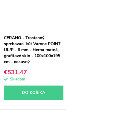
CERANO - Trostenný
sprchovací kút Varone POINT
UL/P - 6 mm - čierna matná,
grafitové sklo - 100x100x195
cm - posuvný
€531,47
Skladom
DO KOŠÍKA
O