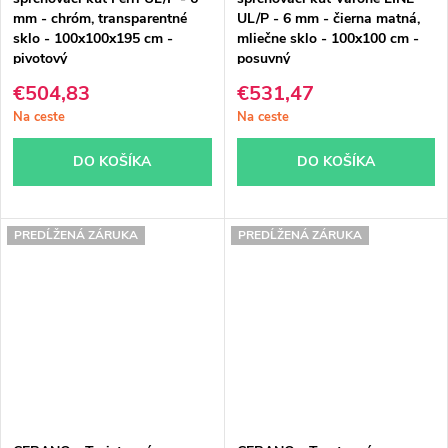
mm - chróm, transparentné
UL/P - 6 mm - čierna matná,
sklo - 100x100x195 cm -
mliečne sklo - 100x100 cm -
pivotový
posuvný
€504,83
€531,47
Na ceste
Na ceste
DO KOŠÍKA
DO KOŠÍKA
PREDĹŽENÁ ZÁRUKA
PREDĹŽENÁ ZÁRUKA