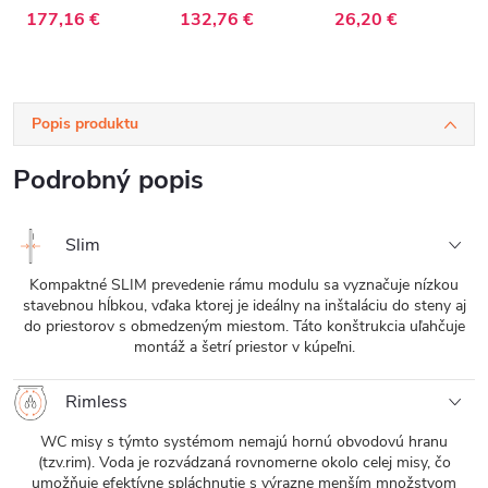
53x37 cm
52,5x100 cm
177,16 €
132,76 €
26,20 €
Popis produktu
Podrobný popis
Slim
Kompaktné SLIM prevedenie rámu modulu sa vyznačuje nízkou
stavebnou hĺbkou, vďaka ktorej je ideálny na inštaláciu do steny aj
do priestorov s obmedzeným miestom. Táto konštrukcia uľahčuje
montáž a šetrí priestor v kúpeľni.
Rimless
WC misy s týmto systémom nemajú hornú obvodovú hranu
(tzv.rim). Voda je rozvádzaná rovnomerne okolo celej misy, čo
umožňuje efektívne spláchnutie s výrazne menším množstvom