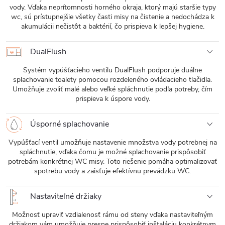
vody. Vďaka neprítomnosti horného okraja, ktorý majú staršie typy
wc, sú prístupnejšie všetky časti misy na čistenie a nedochádza k
akumulácii nečistôt a baktérií, čo prispieva k lepšej hygiene.
DualFlush
Systém vypúšťacieho ventilu DualFlush podporuje duálne
splachovanie toalety pomocou rozdeleného ovládacieho tlačidla.
Umožňuje zvoliť malé alebo veľké spláchnutie podľa potreby, čím
prispieva k úspore vody.
Úsporné splachovanie
Vypúšťací ventil umožňuje nastavenie množstva vody potrebnej na
spláchnutie, vďaka čomu je možné splachovanie prispôsobiť
potrebám konkrétnej WC misy. Toto riešenie pomáha optimalizovať
spotrebu vody a zaisťuje efektívnu prevádzku WC.
Nastaviteľné držiaky
Možnosť upraviť vzdialenosť rámu od steny vďaka nastaviteľným
držiakom vám umožňuje presne prispôsobiť inštaláciu konkrétnym