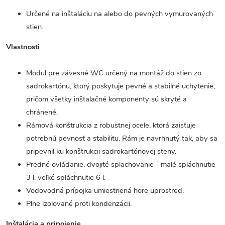
Určené na inštaláciu na alebo do pevných vymurovaných
stien.
Vlastnosti
Modul pre závesné WC určený na montáž do stien zo
sadrokartónu, ktorý poskytuje pevné a stabilné uchytenie,
pričom všetky inštalačné komponenty sú skryté a
chránené.
Rámová konštrukcia z robustnej ocele, ktorá zaisťuje
potrebnú pevnosť a stabilitu. Rám je navrhnutý tak, aby sa
pripevnil ku konštrukcii sadrokartónovej steny.
Predné ovládanie, dvojité splachovanie - malé spláchnutie
3 l, veľké spláchnutie 6 l.
Vodovodná prípojka umiestnená hore uprostred.
Plne izolované proti kondenzácii.
Inštalácia a pripojenie