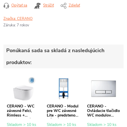
Opýtať sa
Strážiť
Zdieľať
Značka:
CERANO
Záruka
:
7 rokov
Ponúkaná sada sa skladá z nasledujúcich
produktov:
CERANO - WC
CERANO - Modul
CERANO -
závesné Felci,
pre WC závesné
Ovládacie tlačidlo
Rimless +
Lite - predstenová
WC modulov
Slim/UF sedátko -
inštalácia /
Lite/Slim - ABS -
biela lesklá -
sadrokartón -
chróm
Skladom > 10 ks
Skladom > 10 ks
Skladom > 10 ks