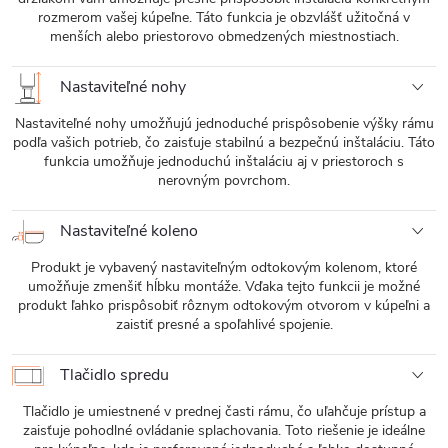
rozmerom vašej kúpeľne. Táto funkcia je obzvlášť užitočná v
menších alebo priestorovo obmedzených miestnostiach.
Nastaviteľné nohy
Nastaviteľné nohy umožňujú jednoduché prispôsobenie výšky rámu
podľa vašich potrieb, čo zaisťuje stabilnú a bezpečnú inštaláciu. Táto
funkcia umožňuje jednoduchú inštaláciu aj v priestoroch s
nerovným povrchom.
Nastaviteľné koleno
Produkt je vybavený nastaviteľným odtokovým kolenom, ktoré
umožňuje zmenšiť hĺbku montáže. Vďaka tejto funkcii je možné
produkt ľahko prispôsobiť rôznym odtokovým otvorom v kúpeľni a
zaistiť presné a spoľahlivé spojenie.
Tlačidlo spredu
Tlačidlo je umiestnené v prednej časti rámu, čo uľahčuje prístup a
zaisťuje pohodlné ovládanie splachovania. Toto riešenie je ideálne