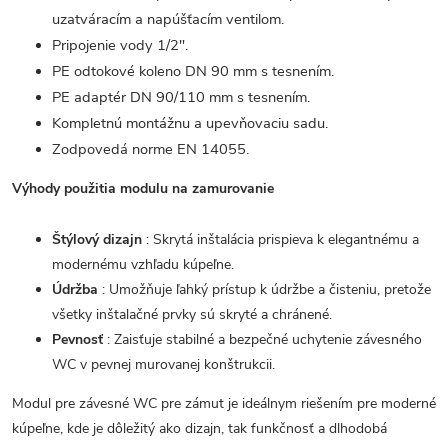
uzatváracím a napúšťacím ventilom.
Pripojenie vody 1/2".
PE odtokové koleno DN 90 mm s tesnením.
PE adaptér DN 90/110 mm s tesnením.
Kompletnú montážnu a upevňovaciu sadu.
Zodpovedá norme EN 14055.
Výhody použitia modulu na zamurovanie
Štýlový dizajn
: Skrytá inštalácia prispieva k elegantnému a
modernému vzhľadu kúpeľne.
Údržba
: Umožňuje ľahký prístup k údržbe a čisteniu, pretože
všetky inštalačné prvky sú skryté a chránené.
Pevnosť
: Zaisťuje stabilné a bezpečné uchytenie závesného
WC v pevnej murovanej konštrukcii.
Modul pre závesné WC pre zámut je ideálnym riešením pre moderné
kúpeľne, kde je dôležitý ako dizajn, tak funkčnosť a dlhodobá