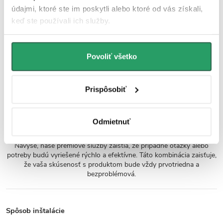
stále farebná a bez škvŕn aj po používaní agresívnych čističov,
údajmi, ktoré ste im poskytli alebo ktoré od vás získali,
termická kompatibilita bráni prasklinám.
keď ste používali ich služby.
UV odolnosť
Odolnosť voči UV žiareniu je zaistená použitím UV stabilizátorov,
Povoliť všetko
kvalitných pigmentov a kontrolovanej výrobnej technológie, ktoré
obmedzujú degradáciu materiálu a zmeny farebnosti pri dlhodobom
vystavení UV žiareniu.
Prispôsobiť
Predĺžená záruka 7 rokov
Odmietnuť
K tomuto produktu poskytujeme sedemročnú záruku, čo znamená,
že sa môžete dlhodobo spoľahnúť na jeho kvalitu a odolnosť.
Navyše, naše prémiové služby zaistia, že prípadné otázky alebo
potreby budú vyriešené rýchlo a efektívne. Táto kombinácia zaisťuje,
že vaša skúsenosť s produktom bude vždy prvotriedna a
bezproblémová.
Spôsob inštalácie