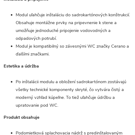
Modul uľahčuje inštaláciu do sadrokartónových konštrukcií.
Obsahuje montážne prvky na pripevnenie k stene a
umožňuje jednoduché pripojenie vodovodných a
odpadových potrubí.
Modul je kompatibilný so závesnými WC značky Cerano a
ďalšími značkami.
Estetika a údržba
Po inštalácii modulu a obložení sadrokartónom zostávajú
všetky technické komponenty skryté, čo vytvára čistý a
moderný vzhľad kúpeľne. To tiež uľahčuje údržbu a
upratovanie pod WC.
Produkt obsahuje
Podomietková splachovacia nádrž s predinštalovaným