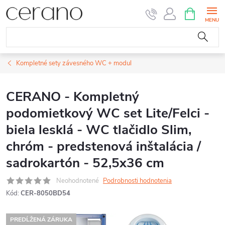
Prejsť
NÁKUPN
KOŠÍK
na
obsah
Kompletné sety závesného WC + modul
CERANO - Kompletný
podomietkový WC set Lite/Felci -
biela lesklá - WC tlačidlo Slim,
chróm - predstenová inštalácia /
sadrokartón - 52,5x36 cm
Neohodnotené
Podrobnosti hodnotenia
Kód:
CER-8050BD54
PREDĹŽENÁ ZÁRUKA