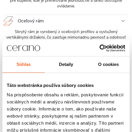
pre kúpeľne, kde je preferované jednoduché a ľahko dostupné
ovládanie.
Oceľový rám
Skrytý rám je vyrobený z oceľových profilov a vystužený
vertikálnymi držiakmi, čo zaisťuje mimoriadnu pevnosť a odolnosť
voči vysokému zaťaženiu. Tým je zaručená dlhodobá bezpečnosť a
spoľahlivosť používania.
Jednoduchá montáž
Súhlas
Detaily
O cookies
Závesné WC misy Cerano sa ľahko montujú a vďaka štandardnej
rozteči uchytenia, sú kompatibilné s modulmi Cerano, ako aj od
značiek ako Geberit, Grohe, Alcadrain, Jika, Tece ai.
Táto webstránka používa súbory cookies
Na prispôsobenie obsahu a reklám, poskytovanie funkcií
Povrchová odolnosť
sociálnych médií a analýzu návštevnosti používame
súbory cookie. Informácie o tom, ako používate naše
Glazúra sanitárnej keramiky kombinuje hladkosť, minimálnu
webové stránky, poskytujeme aj našim partnerom v
pórovitosť, vysokú tvrdosť a chemickú odolnosť. Na povrchu je
minimalizované usadzovanie baktérií a nečistôt, ľahko sa čistí, nízka
oblasti sociálnych médií, inzercie a analýzy. Títo partneri
nasiakavosť zabraňuje prenikaniu vlhkosti a škvŕn. Glazúra zostáva
môžu príslušné informácie skombinovať s ďalšími