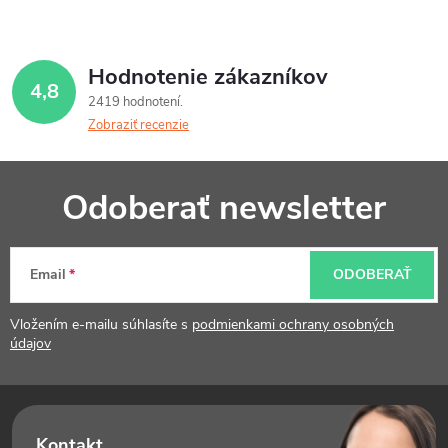
Hodnotenie zákazníkov
4,8
2419 hodnotení
Zobraziť recenzie
Z
Odoberať newsletter
á
p
Email
ODOBERAŤ
ä
t
Vložením e-mailu súhlasíte s
podmienkami ochrany osobných
údajov
i
e