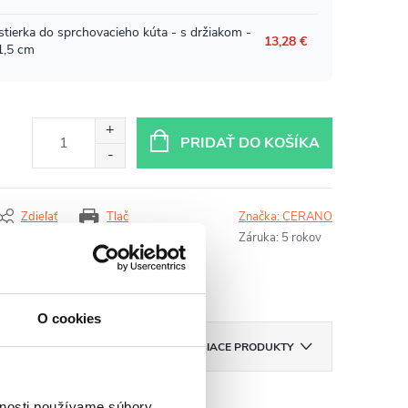
PRIDAŤ DO KOŠÍKA
Zdieľať
Tlač
Značka:
CERANO
Záruka
:
5 rokov
O cookies
ZNAČKA
CERANO
SÚVISIACE PRODUKTY
vnosti používame súbory