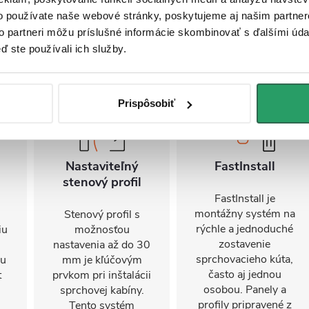
o používate naše webové stránky, poskytujeme aj našim partner
to partneri môžu príslušné informácie skombinovať s ďalšími údaj
ď ste používali ich služby.
Prispôsobiť
Nastaviteľný
FastInstall
stenový profil
FastInstall je
montážny systém na
Stenový profil s
rýchle a jednoduché
iu
možnosťou
zostavenie
nastavenia až do 30
sprchovacieho kúta,
mu
mm je kľúčovým
často aj jednou
t
prvkom pri inštalácii
osobou. Panely a
sprchovej kabíny.
profily pripravené z
Tento systém