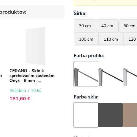
produktov:
CERANO - Sklo k
n
sprchovacím zástenám
Onyx - 8 mm -
transparentné sklo -
130x200 cm
Skladom > 10 ks
181,60 €