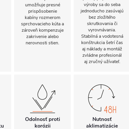
výroby sa do seba
umožňuje presné
jednoducho zasúvajú
prispôsobenie
bez zložitého
kabíny rozmerom
skrutkovania či
sprchovacieho kúta a
vyrovnávania.
zároveň kompenzuje
Stabilná a vodotesná
zakrivenie alebo
konštrukcia šetrí čas
nerovnosti stien.
aj náklady a montáž
zvládne profesionál
aj zručný užívateľ.
Odolnosť proti
Nutnosť
ku
korózii
aklimatizácie