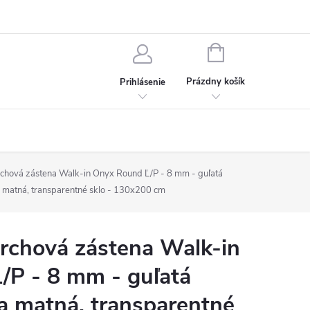
chodné podmienky
Ochrana osobných údajov
Kontakt
NÁKUPNÝ
KOŠÍK
Prázdny košík
Prihlásenie
hová zástena Walk-in Onyx Round Ľ/P - 8 mm - guľatá
a matná, transparentné sklo - 130x200 cm
chová zástena Walk-in
/P - 8 mm - guľatá
na matná, transparentné