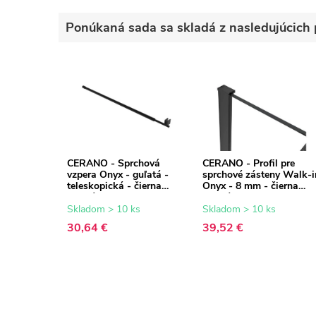
Ponúkaná sada sa skladá z nasledujúcich 
CERANO - Sprchová
CERANO - Profil pre
vzpera Onyx - guľatá -
sprchové zásteny Walk-i
teleskopická - čierna
Onyx - 8 mm - čierna
matná - 77-140 cm
matná - 15 mm
Skladom > 10 ks
Skladom > 10 ks
30,64 €
39,52 €