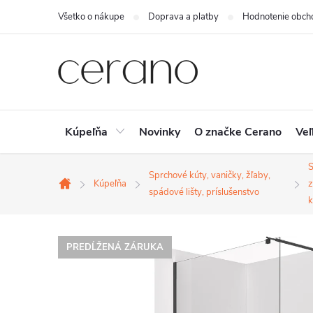
Prejsť
Všetko o nákupe
Doprava a platby
Hodnotenie obch
na
obsah
Kúpeľňa
Novinky
O značke Cerano
Veľ
Sprchové kúty, vaničky, žľaby,
Kúpeľňa
z
Domov
spádové lišty, príslušenstvo
k
PREDĹŽENÁ ZÁRUKA