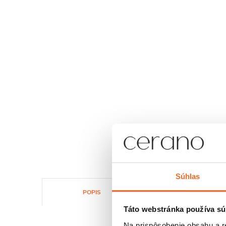
Súhlas
POPIS
SÚBORY NA STIAHNUTI
Táto webstránka používa sú
Na prispôsobenie obsahu a r