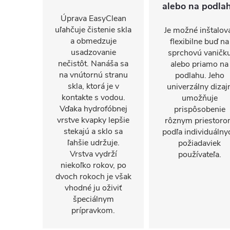
alebo na podla
Úprava EasyClean
uľahčuje čistenie skla
Je možné inštalov
a obmedzuje
flexibilne buď na
usadzovanie
sprchovú vaničk
nečistôt. Nanáša sa
alebo priamo na
na vnútornú stranu
podlahu. Jeho
skla, ktorá je v
univerzálny dizaj
kontakte s vodou.
umožňuje
Vďaka hydrofóbnej
prispôsobenie
vrstve kvapky lepšie
rôznym priestor
stekajú a sklo sa
podľa individuálny
ľahšie udržuje.
požiadaviek
Vrstva vydrží
používateľa.
niekoľko rokov, po
dvoch rokoch je však
vhodné ju oživiť
špeciálnym
prípravkom.