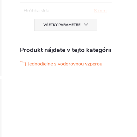
Hrúbka skla
:
8 mm
VŠETKY PARAMETRE
Produkt nájdete v tejto kategórii
Jednodielne s vodorovnou vzperou