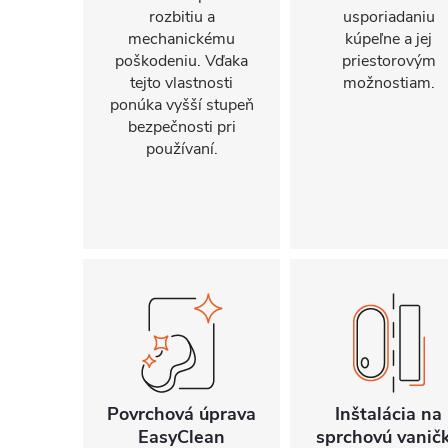
rozbitiu a
usporiadaniu
mechanickému
kúpeľne a jej
poškodeniu. Vďaka
priestorovým
tejto vlastnosti
možnostiam.
ponúka vyšší stupeň
bezpečnosti pri
používaní.
Povrchová úprava
Inštalácia na
EasyClean
sprchovú vanič