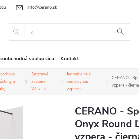
info@cerano.sk
odu
Cenová ponuka na mieru
Vrátenie tovaru a reklamácia
Ob
+421 232 195 445
koobchodná spolupráca
Kontakt
Sprchové
Sprchové
Jednodielne s
CERANO - Sprc
ásteny a
zásteny
vodorovnou
vzpera - čiern
úty
Walk-In
vzperou
CERANO - Spr
Onyx Round Ľ
vzpera - čier