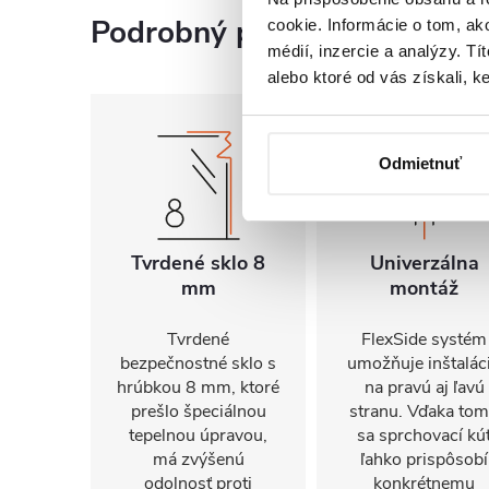
Podrobný popis
cookie. Informácie o tom, ak
médií, inzercie a analýzy. Tí
alebo ktoré od vás získali, ke
Odmietnuť
Tvrdené sklo 8
Univerzálna
mm
montáž
Tvrdené
FlexSide systém
bezpečnostné sklo s
umožňuje inštalác
hrúbkou 8 mm, ktoré
na pravú aj ľavú
prešlo špeciálnou
stranu. Vďaka to
tepelnou úpravou,
sa sprchovací kú
má zvýšenú
ľahko prispôsobí
odolnosť proti
konkrétnemu