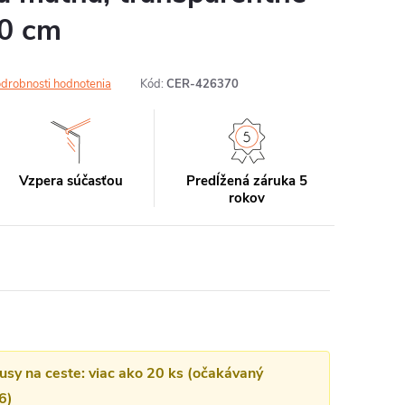
00 cm
drobnosti hodnotenia
Kód:
CER-426370
Vzpera súčasťou
Predĺžená záruka 5
rokov
kusy na ceste: viac ako 20 ks (očakávaný
6)