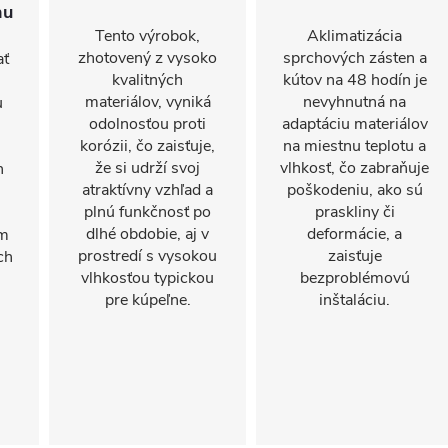
hu
Tento výrobok,
Aklimatizácia
zhotovený z vysoko
sprchových zásten a
ať
kvalitných
kútov na 48 hodín je
materiálov, vyniká
nevyhnutná na
u
odolnosťou proti
adaptáciu materiálov
korózii, čo zaisťuje,
na miestnu teplotu a
že si udrží svoj
vlhkosť, čo zabraňuje
n
atraktívny vzhľad a
poškodeniu, ako sú
plnú funkčnosť po
praskliny či
dlhé obdobie, aj v
deformácie, a
om
prostredí s vysokou
zaisťuje
ch
vlhkosťou typickou
bezproblémovú
pre kúpeľne.
inštaláciu.