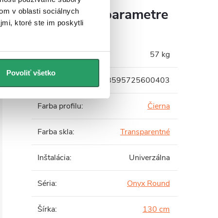
Dodatočné parametre
om v oblasti sociálnych
mi, ktoré ste im poskytli
Hmotnosť
:
57 kg
Povoliť všetko
EAN
:
8595725600403
Farba profilu
:
Čierna
Farba skla
:
Transparentné
Inštalácia
:
Univerzálna
Séria
:
Onyx Round
Šírka
:
130 cm