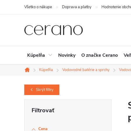
Prejsť
Všetko o nákupe
Doprava a platby
Hodnotenie obch
na
obsah
Kúpeľňa
Novinky
O značke Cerano
Veľ
Kúpeľňa
Vodovodné batérie a sprchy
Vodovo
Domov
Skrýt
filtry
B
o
č
Cena