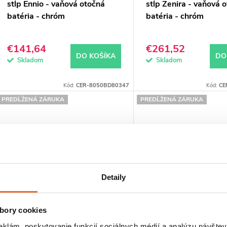
stĺp Ennio - vaňová otočná
stĺp Zenira - vaňová 
batéria - chróm
batéria - chróm
€141,64
€261,52
DO KOŠÍKA
DO
Skladom
Skladom
Kód:
CER-8050BD80347
Kód:
CE
PREDĹŽENÁ ZÁRUKA
PREDĹŽENÁ ZÁRUKA
Detaily
bory cookies
CERANO - Sprchový nástenný
CERANO - Sprchový 
eklám, poskytovanie funkcií sociálnych médií a analýzu návšte