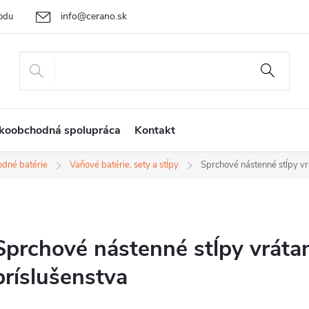
info@cerano.sk
odu
Cenová ponuka na mieru
Vrátenie tovaru a reklamácia
Ob
+421 232 195 445
koobchodná spolupráca
Kontakt
dné batérie
Vaňové batérie, sety a stĺpy
Sprchové nástenné stĺpy vr
Sprchové nástenné stĺpy vrátan
príslušenstva