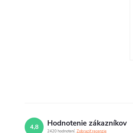
l
Hodnotenie zákazníkov
4,8
2420 hodnotení
Zobraziť recenzie