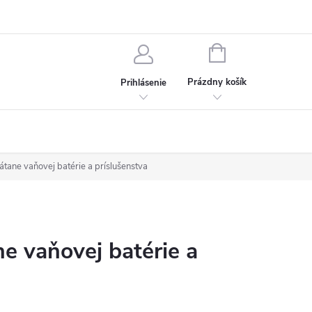
chodné podmienky
Ochrana osobných údajov
Kontakt
NÁKUPNÝ
KOŠÍK
Prázdny košík
Prihlásenie
átane vaňovej batérie a príslušenstva
e vaňovej batérie a