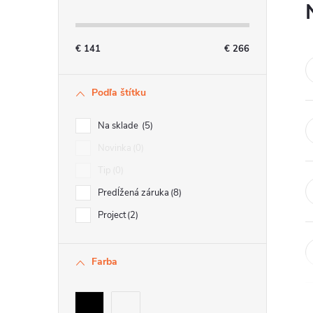
n
ý
€
141
€
266
p
Podľa štítku
a
n
Na sklade
5
e
Novinka
0
Tip
0
l
Predĺžená záruka
8
Project
2
Farba