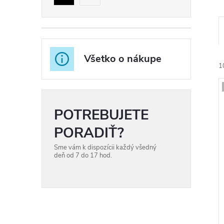
Všetko o nákupe
1
POTREBUJETE
i
PORADIŤ?
i
Sme vám k dispozícii každý všedný
deň od 7 do 17 hod.
r
r