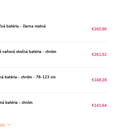
ná batéria - čierna matná
€265,96
á vaňová otočná batéria - chróm
€261,52
ná batéria - chróm - 78-123 cm
€168,28
ná batéria - chróm
€141,64
ktov