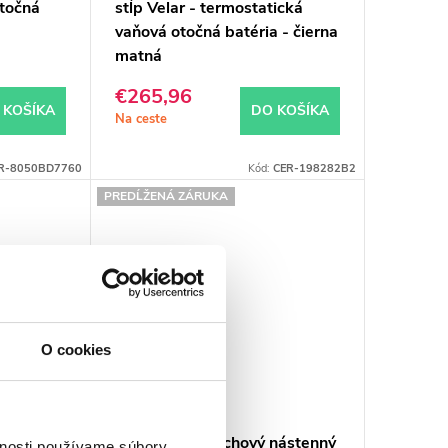
otočná
stĺp Velar - termostatická
vaňová otočná batéria - čierna
matná
€265,96
 KOŠÍKA
DO KOŠÍKA
Na ceste
R-8050BD7760
Kód:
CER-198282B2
PREDĹŽENÁ ZÁRUKA
O cookies
nástenný
CERANO - Sprchový nástenný
vnosti používame súbory