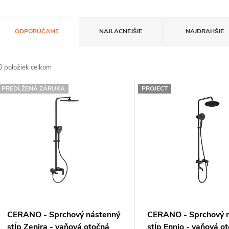
R
ODPORÚČAME
NAJLACNEJŠIE
NAJDRAHŠIE
a
d
0
položiek celkom
e
V
PREDĹŽENÁ ZÁRUKA
PROJECT
n
ý
p
e
p
s
p
o
CERANO - Sprchový nástenný
CERANO - Sprchový 
d
o
stĺp Zenira - vaňová otočná
stĺp Ennio - vaňová o