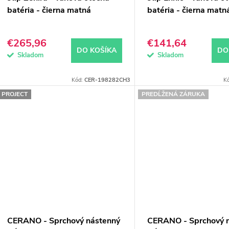
batéria - čierna matná
batéria - čierna matn
u
d
k
u
€265,96
€141,64
DO KOŠÍKA
DO
k
Skladom
Skladom
o
Kód:
CER-198282CH3
K
v
o
PROJECT
PREDĹŽENÁ ZÁRUKA
v
CERANO - Sprchový nástenný
CERANO - Sprchový 