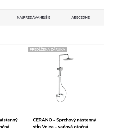
NAJPREDÁVANEJŠIE
ABECEDNE
PREDĹŽENÁ ZÁRUKA
nástenný
CERANO - Sprchový nástenný
točná
stĺp Velea - vaňová otočná