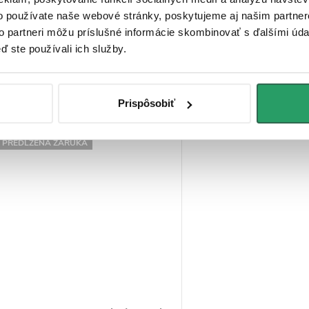
stĺp Velea - vaňová otočná
stĺp Velar - termostat
o používate naše webové stránky, poskytujeme aj našim partner
batéria - čierna matná - 78-
vaňová otočná batéri
to partneri môžu príslušné informácie skombinovať s ďalšími údaj
123 cm
ď ste používali ich služby.
€172,72
€261,52
DO KOŠÍKA
DO
Na ceste
Na ceste
Prispôsobiť
Kód:
CER-8050BD7761
Kód:
CE
PREDĹŽENÁ ZÁRUKA