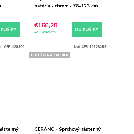
á
batéria - chróm - 78-123 cm
€168,28
 KOŠÍKA
DO KOŠÍKA
Skladom
ód:
CER-428800
Kód:
CER-198282B3
PREDĹŽENÁ ZÁRUKA
nástenný
CERANO - Sprchový nástenný