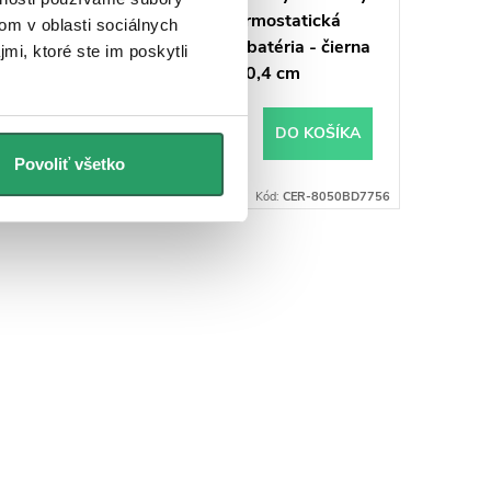
ická
stĺp Selma - termostatická
om v oblasti sociálnych
a - chróm
vaňová otočná batéria - čierna
mi, ktoré ste im poskytli
matná - 80-130,4 cm
€199,36
 KOŠÍKA
DO KOŠÍKA
Na ceste
Povoliť všetko
R-8050BD7757
Kód:
CER-8050BD7756