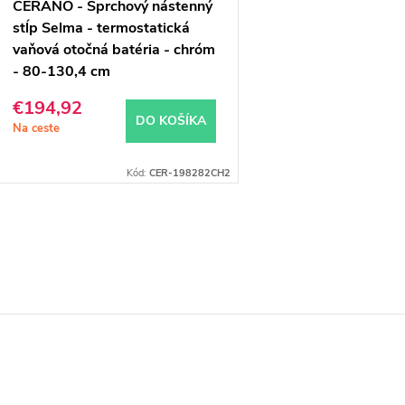
CERANO - Sprchový nástenný
stĺp Selma - termostatická
vaňová otočná batéria - chróm
- 80-130,4 cm
€194,92
DO KOŠÍKA
Na ceste
Kód:
CER-198282CH2
O
v
á
d