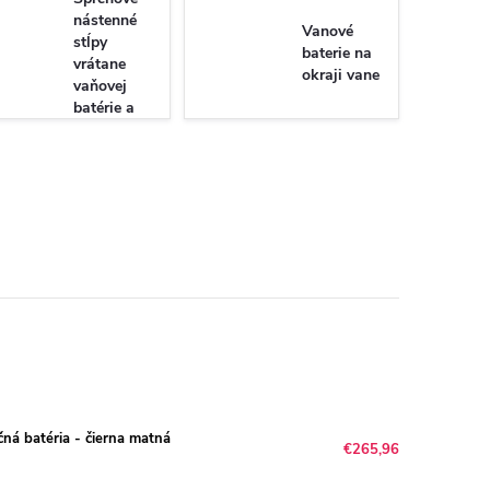
nástenné
Vanové
stĺpy
baterie na
vrátane
okraji vane
vaňovej
batérie a
príslušenstva
ná batéria - čierna matná
€265,96