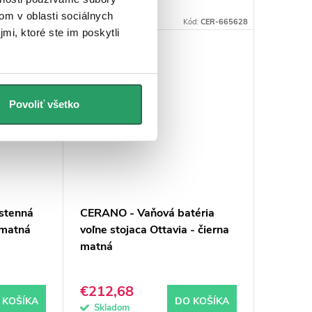
om v oblasti sociálnych
Kód:
TU-481717
Kód:
CER-665628
mi, ktoré ste im poskytli
PROJECT
Povoliť všetko
stenná
CERANO - Vaňová batéria
 matná
voľne stojaca Ottavia - čierna
matná
€212,68
 KOŠÍKA
DO KOŠÍKA
Skladom