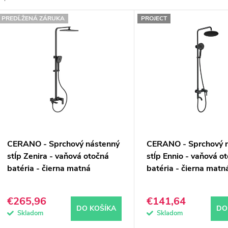
e
V
PREDĹŽENÁ ZÁRUKA
PROJECT
n
ý
p
e
p
s
p
o
CERANO - Sprchový nástenný
CERANO - Sprchový 
d
o
stĺp Zenira - vaňová otočná
stĺp Ennio - vaňová o
batéria - čierna matná
batéria - čierna matn
u
d
k
u
€265,96
€141,64
DO KOŠÍKA
DO
k
Skladom
Skladom