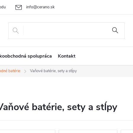
info@cerano.sk
odu
Cenová ponuka na mieru
Vrátenie tovaru a reklamácia
Ob
+421 232 195 445
koobchodná spolupráca
Kontakt
dné batérie
Vaňové batérie, sety a stĺpy
Vaňové batérie, sety a stĺpy