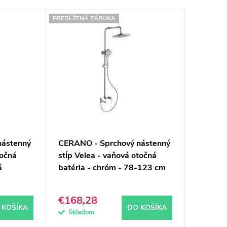
PREDĹŽENÁ ZÁRUKA
nástenný
CERANO - Sprchový nástenný
točná
stĺp Velea - vaňová otočná
á
batéria - chróm - 78-123 cm
€168,28
 KOŠÍKA
DO KOŠÍKA
Skladom