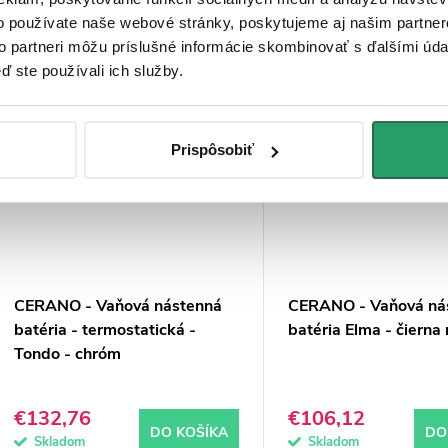
o používate naše webové stránky, poskytujeme aj našim partner
Kód:
CER-8050BD80347
to partneri môžu príslušné informácie skombinovať s ďalšími údaj
PREDĹŽENÁ ZÁRUKA
ď ste používali ich služby.
Prispôsobiť
CERANO - Vaňová nástenná
CERANO - Vaňová ná
batéria - termostatická -
batéria Elma - čierna
Tondo - chróm
€132,76
€106,12
DO KOŠÍKA
DO
Skladom
Skladom