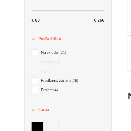
n
ý
€
83
€
266
p
Podľa štítku
a
n
Na sklade
21
e
Novinka
0
Tip
0
l
Predĺžená záruka
26
Project
4
Farba