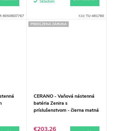
Skladom
R-8050BD7767
Kód:
TU-481780
PREDĹŽENÁ ZÁRUKA
stenná
CERANO - Vaňová nástenná
m
batéria Zenira s
príslušenstvom - čierna matná
€203,26