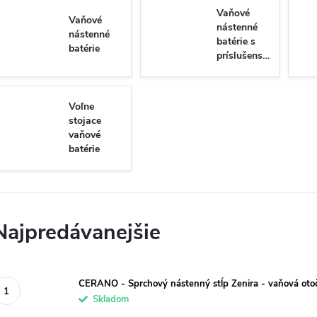
Vaňové
Vaňové
nástenné
nástenné
batérie s
batérie
príslušenstvom
Voľne
stojace
vaňové
batérie
Najpredávanejšie
CERANO - Sprchový nástenný stĺp Zenira - vaňová otoč
Skladom