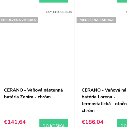
Kód:
CER-665630
PREDĹŽENÁ ZÁRUKA
PREDĹŽENÁ ZÁRUKA
CERANO - Vaňová nástenná
CERANO - Vaňová ná
batéria Zenira - chróm
batéria Lorena -
termostatická - otočn
chróm
€141,64
€186,04
DO KOŠÍKA
DO