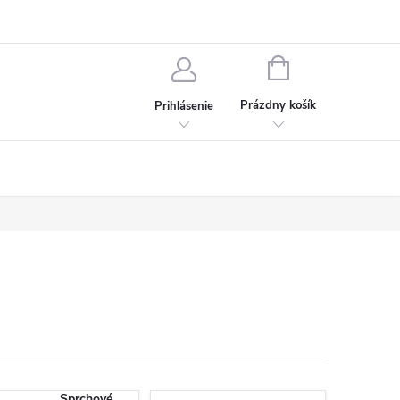
chodné podmienky
Ochrana osobných údajov
Kontakt
NÁKUPNÝ
KOŠÍK
Prázdny košík
Prihlásenie
Sprchové