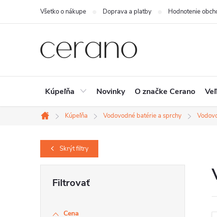
Prejsť
Všetko o nákupe
Doprava a platby
Hodnotenie obch
na
obsah
Kúpeľňa
Novinky
O značke Cerano
Veľ
Kúpeľňa
Vodovodné batérie a sprchy
Vodovo
Domov
Skrýt
filtry
B
o
č
Cena