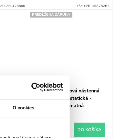
ód:
CER-428800
Kód:
CER-198282B3
PREDĹŽENÁ ZÁRUKA
stenná
CERANO - Vaňová nástenná
na matná
batéria - termostatická -
Tondo - čierna matná
O cookies
€137,20
 KOŠÍKA
DO KOŠÍKA
Skladom
vnosti používame súbory