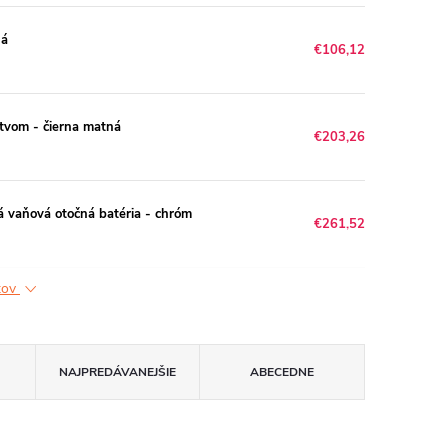
ná
€106,12
tvom - čierna matná
€203,26
á vaňová otočná batéria - chróm
€261,52
ktov
NAJPREDÁVANEJŠIE
ABECEDNE