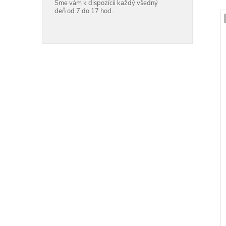
Sme vám k dispozícii každý všedný
deň od 7 do 17 hod.
i
i
r
r
t