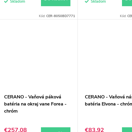
Skladom
Skladom
Kód:
CER-8050BD7771
Kód:
CE
CERANO - Vaňová páková
CERANO - Vaňová ná
batéria na okraj vane Forea -
batéria Elvona - chró
chróm
€257,08
€83,92