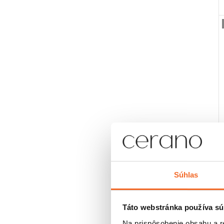
t
Súhlas
Táto webstránka používa sú
Na prispôsobenie obsahu a r