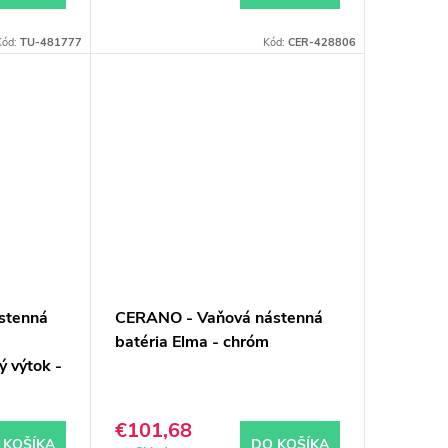
Kód:
TU-481777
Kód:
CER-428806
stenná
CERANO - Vaňová nástenná
batéria Elma - chróm
ý výtok -
€101,68
 KOŠÍKA
DO KOŠÍKA